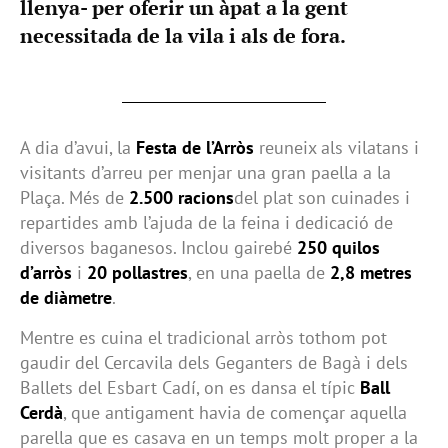
llenya- per oferir un àpat a la gent
necessitada de la vila i als de fora.
A dia d’avui, la
Festa de l’Arròs
reuneix als vilatans i
visitants d’arreu per menjar una gran paella a la
Plaça. Més de
2.500 racions
del plat son cuinades i
repartides amb l’ajuda de la feina i dedicació de
diversos baganesos. Inclou gairebé
250 quilos
d’arròs
i
20 pollastres
, en una paella de
2,8 metres
de diàmetre
.
Mentre es cuina el tradicional arròs tothom pot
gaudir del Cercavila dels Geganters de Bagà i dels
Ballets del Esbart Cadí, on es dansa el típic
Ball
Cerdà
, que antigament havia de començar aquella
parella que es casava en un temps molt proper a la