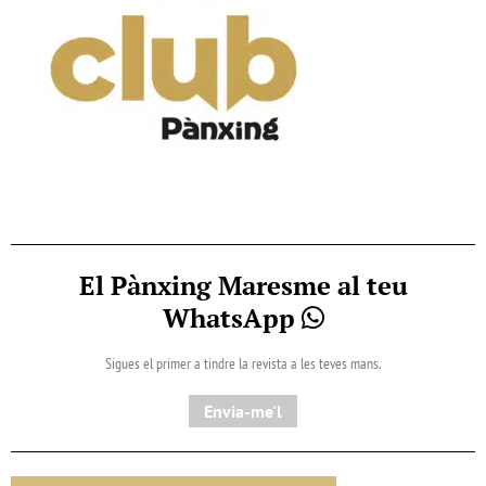
El Pànxing Maresme al teu
WhatsApp
Sigues el primer a tindre la revista a les teves mans.
Envia-me'l