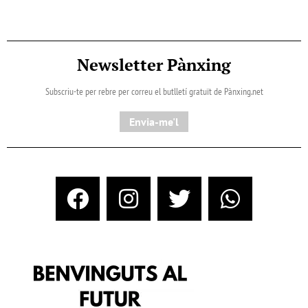
Newsletter Pànxing
Subscriu-te per rebre per correu el butlletí gratuït de Pànxing.net​
Envia-me'l