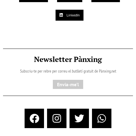
LinkedIn
Newsletter Pànxing
Subscriu-te per rebre per correu el butlletí gratuït de Pànxing.net​
Envia-me'l