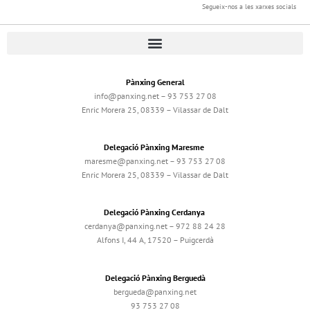
Segueix-nos a les xarxes socials
Pànxing General
info@panxing.net – 93 753 27 08
Enric Morera 25, 08339 – Vilassar de Dalt
Delegació Pànxing Maresme
maresme@panxing.net – 93 753 27 08
Enric Morera 25, 08339 – Vilassar de Dalt
Delegació Pànxing Cerdanya
cerdanya@panxing.net – 972 88 24 28
Alfons I, 44 A, 17520 – Puigcerdà
Delegació Pànxing Berguedà
bergueda@panxing.net
93 753 27 08