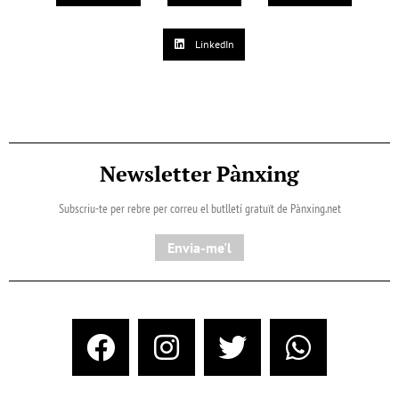
LinkedIn
Newsletter Pànxing
Subscriu-te per rebre per correu el butlletí gratuït de Pànxing.net​
Envia-me'l