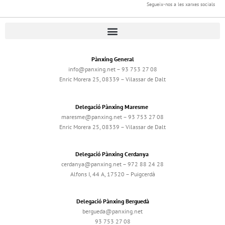
Segueix-nos a les xarxes socials
Pànxing General
info@panxing.net – 93 753 27 08
Enric Morera 25, 08339 – Vilassar de Dalt
Delegació Pànxing Maresme
maresme@panxing.net – 93 753 27 08
Enric Morera 25, 08339 – Vilassar de Dalt
Delegació Pànxing Cerdanya
cerdanya@panxing.net – 972 88 24 28
Alfons I, 44 A, 17520 – Puigcerdà
Delegació Pànxing Berguedà
bergueda@panxing.net
93 753 27 08