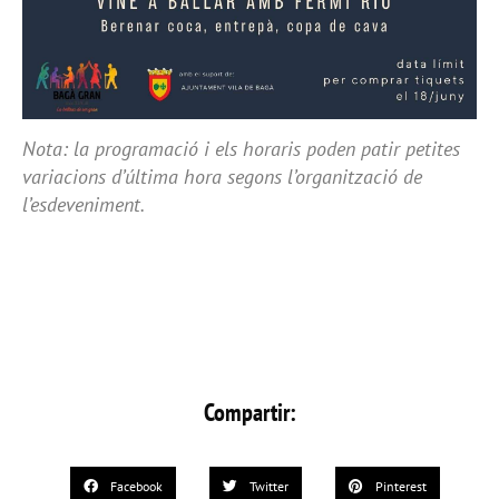
Nota: la programació i els horaris poden patir petites
variacions d’última hora segons l’organització de
l’esdeveniment.
Compartir:
Facebook
Twitter
Pinterest