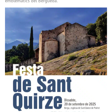
emblemàtics del Berguedà.