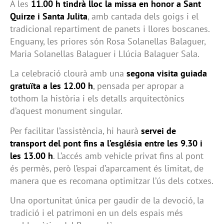
A les
11.00 h tindrà lloc la missa en honor a Sant
Quirze i Santa Julita
, amb cantada dels goigs i el
tradicional repartiment de panets i llores boscanes.
Enguany, les priores són Rosa Solanellas Balaguer,
Maria Solanellas Balaguer i Llúcia Balaguer Sala.
La celebració clourà amb una
segona visita guiada
gratuïta a les 12.00 h
, pensada per apropar a
tothom la història i els detalls arquitectònics
d’aquest monument singular.
Per facilitar l’assistència, hi haurà
servei de
transport del pont fins a l’església entre les 9.30 i
les 13.00 h
. L’accés amb vehicle privat fins al pont
és permès, però l’espai d’aparcament és limitat, de
manera que es recomana optimitzar l’ús dels cotxes.
Una oportunitat única per gaudir de la devoció, la
tradició i el patrimoni en un dels espais més