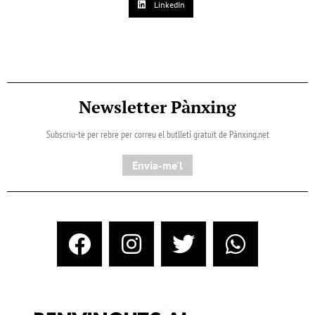
LinkedIn
Newsletter Pànxing
Subscriu-te per rebre per correu el butlletí gratuït de Pànxing.net​
Envia-me'l