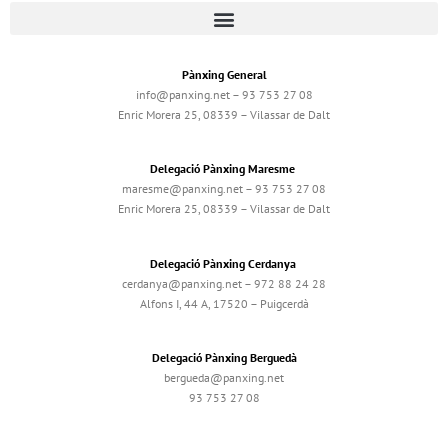
Pànxing General
info@panxing.net – 93 753 27 08
Enric Morera 25, 08339 – Vilassar de Dalt
Delegació Pànxing Maresme
maresme@panxing.net – 93 753 27 08
Enric Morera 25, 08339 – Vilassar de Dalt
Delegació Pànxing Cerdanya
cerdanya@panxing.net – 972 88 24 28
Alfons I, 44 A, 17520 – Puigcerdà
Delegació Pànxing Berguedà
bergueda@panxing.net
93 753 27 08