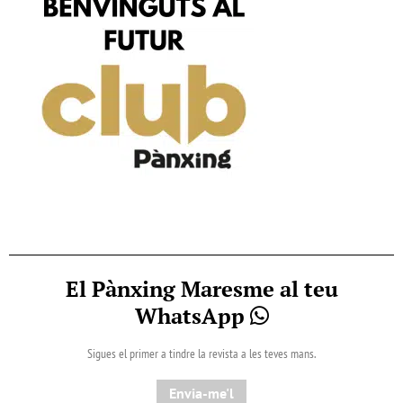
El Pànxing Maresme al teu
WhatsApp
Sigues el primer a tindre la revista a les teves mans.
Envia-me'l