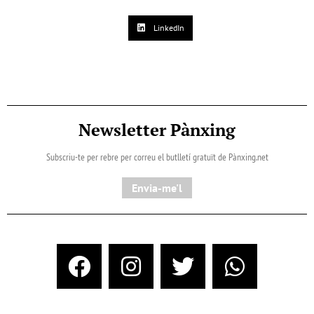
LinkedIn
Newsletter Pànxing
Subscriu-te per rebre per correu el butlletí gratuït de Pànxing.net​
Envia-me'l