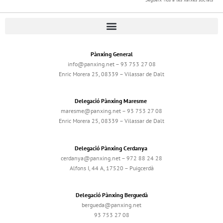
Pànxing General
info@panxing.net – 93 753 27 08
Enric Morera 25, 08339 – Vilassar de Dalt
Delegació Pànxing Maresme
maresme@panxing.net – 93 753 27 08
Enric Morera 25, 08339 – Vilassar de Dalt
Delegació Pànxing Cerdanya
cerdanya@panxing.net – 972 88 24 28
Alfons I, 44 A, 17520 – Puigcerdà
Delegació Pànxing Berguedà
bergueda@panxing.net
93 753 27 08