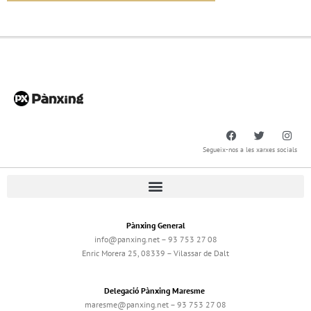
Segueix-nos a les xarxes socials
Pànxing General
info@panxing.net – 93 753 27 08
Enric Morera 25, 08339 – Vilassar de Dalt
Delegació Pànxing Maresme
maresme@panxing.net – 93 753 27 08