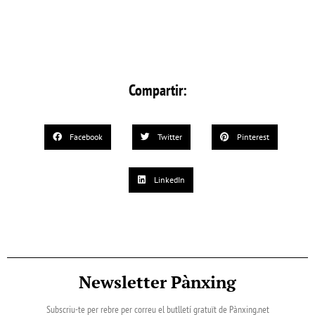
Compartir:
Facebook
Twitter
Pinterest
LinkedIn
Newsletter Pànxing
Subscriu-te per rebre per correu el butlletí gratuït de Pànxing.net​