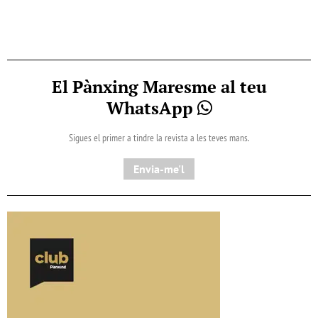
El Pànxing Maresme al teu
WhatsApp
Sigues el primer a tindre la revista a les teves mans.
Envia-me'l