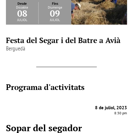
Desde
Fins
Dissabte
Diumenge
08
09
juliol
juliol
Festa del Segar i del Batre a Avià
Berguedà
Programa d'activitats
8 de juliol, 2023
8:30 pm
Sopar del segador