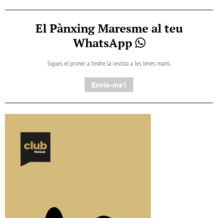
El Pànxing Maresme al teu
WhatsApp
Sigues el primer a tindre la revista a les teves mans.
Envia-me'l