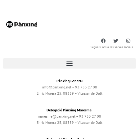
Segueix-nos a les xarxes socials
Pànxing General
info@panxing.net – 93 753 27 08
Enric Morera 25, 08339 – Vilassar de Dalt
Delegació Pànxing Maresme
maresme@panxing.net – 93 753 27 08
Enric Morera 25, 08339 – Vilassar de Dalt