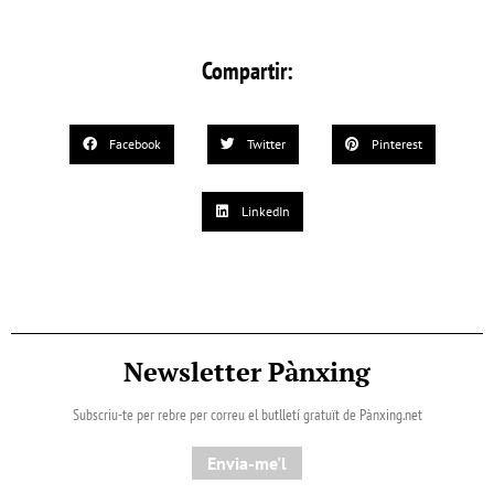
Compartir:
Facebook
Twitter
Pinterest
LinkedIn
Newsletter Pànxing
Subscriu-te per rebre per correu el butlletí gratuït de Pànxing.net​
Envia-me'l