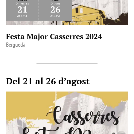
Dimecres
Dilluns
21
26
agost
agost
Festa Major Casserres 2024
Berguedà
Del 21 al 26 d’agost