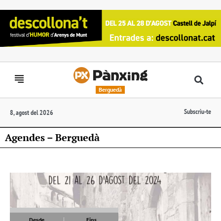
Berguedà
Subscriu-te
8, agost del 2026
Agendes – Berguedà
Desde
Fins