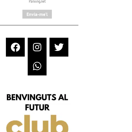
Pànxing.net​
Envia-me'l