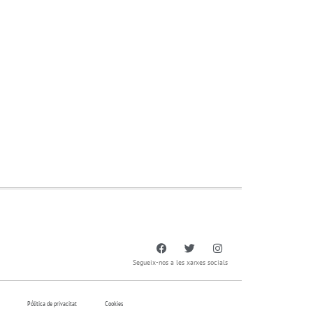
Segueix-nos a les xarxes socials
Pólitica de privacitat
Cookies