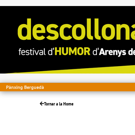
Pànxing Berguedà
Tornar a la Home