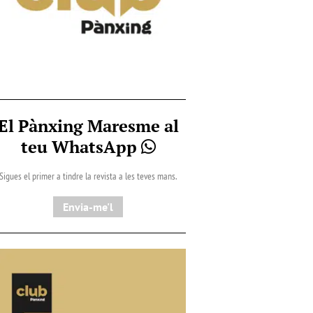
El Pànxing Maresme al
teu WhatsApp
Sigues el primer a tindre la revista a les teves mans.
Envia-me'l