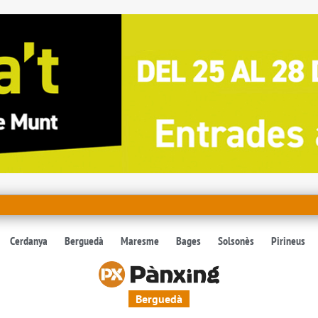
Cerdanya
Berguedà
Maresme
Bages
Solsonès
Pirineus
Berguedà