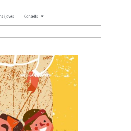
s i joves
Consells