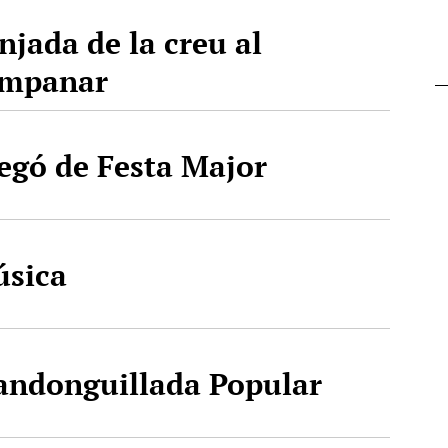
njada de la creu al
ampanar
egó de Festa Major
sica
ndonguillada Popular