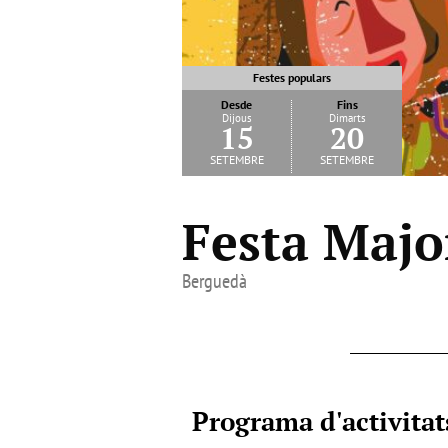
Festes populars
Desde
Fins
Dijous
Dimarts
15
20
setembre
setembre
Festa Majo
Berguedà
Programa d'activitat