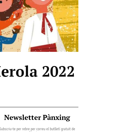
Merola 2022
Newsletter Pànxing
Subscriu-te per rebre per correu el butlletí gratuït de