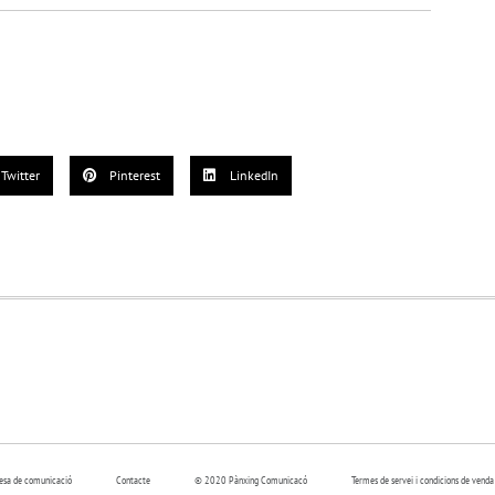
Twitter
Pinterest
LinkedIn
resa de comunicació
Contacte
© 2020 Pànxing Comunicacó
Termes de servei i condicions de venda