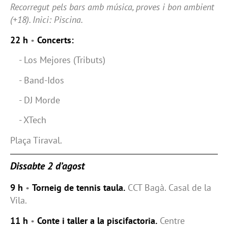
Recorregut pels bars amb música, proves i bon ambient
(+18). Inici: Piscina.
22 h
•
Concerts:
- Los Mejores (Tributs)
- Band-Idos
- DJ Morde
- XTech
Plaça Tiraval.
Dissabte 2 d’agost
9 h
•
Torneig de tennis taula.
CCT Bagà. Casal de la
Vila.
11 h
•
Conte i taller a la piscifactoria.
Centre