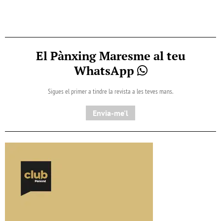
El Pànxing Maresme al teu
WhatsApp
Sigues el primer a tindre la revista a les teves mans.
Envia-me'l