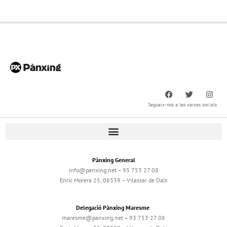
Segueix-nos a les xarxes socials
Pànxing General
info@panxing.net – 93 753 27 08
Enric Morera 25, 08339 – Vilassar de Dalt
Delegació Pànxing Maresme
maresme@panxing.net – 93 753 27 08