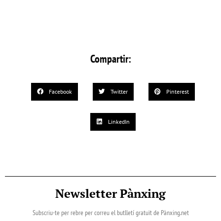
Compartir:
Facebook
Twitter
Pinterest
LinkedIn
Newsletter Pànxing
Subscriu-te per rebre per correu el butlletí gratuït de Pànxing.net​