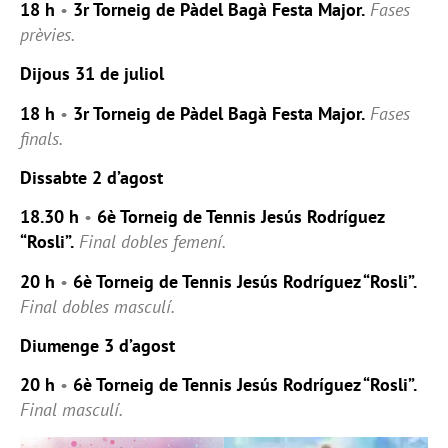
18 h
•
3r Torneig de Pàdel Bagà Festa Major.
Fases
prèvies.
Dijous 31 de juliol
18 h
•
3r Torneig de Pàdel Bagà Festa Major.
Fases
finals.
Dissabte 2 d’agost
18.30 h
•
6è Torneig de Tennis Jesús Rodríguez
“Rosli”.
Final dobles femení.
20 h
•
6è Torneig de Tennis Jesús Rodríguez “Rosli”.
Final dobles masculí.
Diumenge 3 d’agost
20 h
•
6è Torneig de Tennis Jesús Rodríguez “Rosli”.
Final masculí.