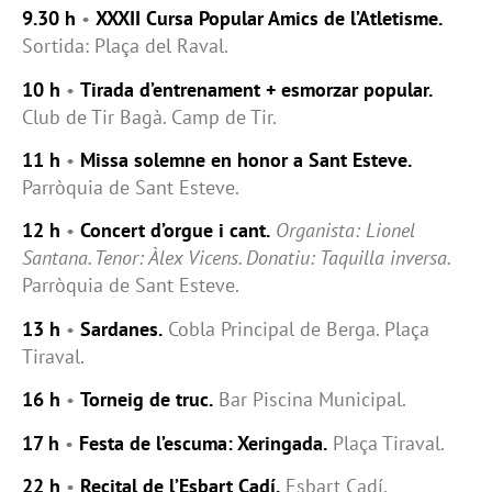
9.30 h
•
XXXII Cursa Popular Amics de l’Atletisme.
Sortida: Plaça del Raval.
10 h
•
Tirada d’entrenament + esmorzar popular.
Club de Tir Bagà. Camp de Tir.
11 h
•
Missa solemne en honor a Sant Esteve.
Parròquia de Sant Esteve.
12 h
•
Concert d’orgue i cant.
Organista: Lionel
Santana. Tenor: Àlex Vicens. Donatiu: Taquilla inversa.
Parròquia de Sant Esteve.
13 h
•
Sardanes.
Cobla Principal de Berga. Plaça
Tiraval.
16 h
•
Torneig de truc.
Bar Piscina Municipal.
17 h
•
Festa de l’escuma: Xeringada.
Plaça Tiraval.
22 h
•
Recital de l’Esbart Cadí.
Esbart Cadí.