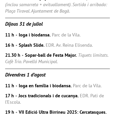
(inclou samarreta + avituallament). Sortida i arribada:
Plaça Tiraval. Ajuntament de Bagà.
Dijous 31 de juliol
11 h
•
Ioga i biodansa.
Parc de la Vila.
16 h
•
Splash Slide.
EDR. Av. Reina Elisenda.
21.30 h
•
Sopar-ball de Festa Major.
Tiquets limitats.
Cafè Trio. Pavelló Municipal.
Divendres 1 d’agost
11 h
•
Ioga en família i biodansa.
Parc de la Vila.
17 h
•
Jocs tradicionals i de cucanya.
EDR. Pati de
l’Escola.
19 h
•
VII Edició Ultra Birrineu 2025: Cercatasques.