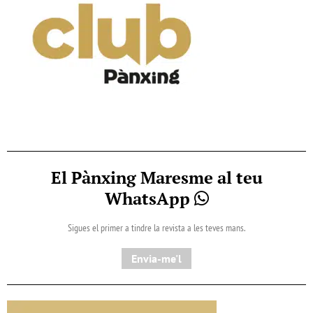
El Pànxing Maresme al teu
WhatsApp
Sigues el primer a tindre la revista a les teves mans.
Envia-me'l