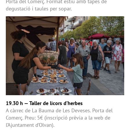
Porta del Comerç. Format estiu amb tapes de
degustació i taules per sopar.
19.30 h — Taller de licors d’herbes
A càrrec de La Bauma de Les Deveses. Porta del
Comerç. Preu: 5€ (inscripció prèvia a la web de
l’Ajuntament d’Olvan).