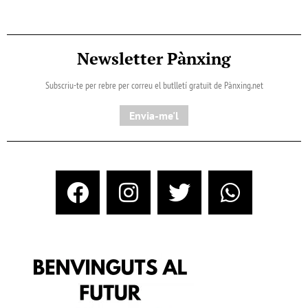
Newsletter Pànxing
Subscriu-te per rebre per correu el butlletí gratuït de Pànxing.net​
Envia-me'l