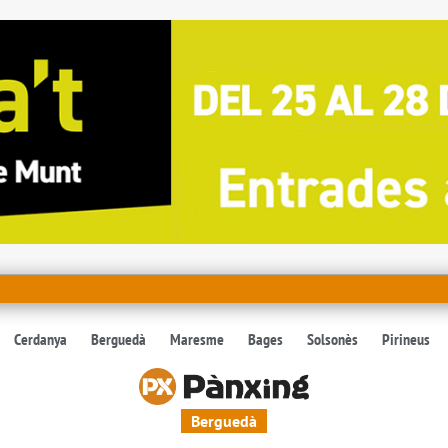
Cerdanya
Berguedà
Maresme
Bages
Solsonès
Pirineus
Berguedà