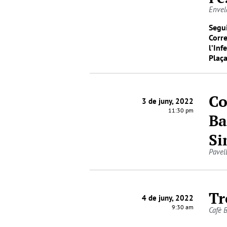
Envel
Segui
Corre
l’Inf
Plaç
Co
3 de juny, 2022
11:30 pm
Ba
Si
Pavel
Tr
4 de juny, 2022
9:30 am
Cafè B