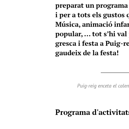
preparat un programa d
i per a tots els gustos 
Música, animació infant
popular, ... tot s’hi v
gresca i festa a Puig-re
gaudeix de la festa!
Puig-reig enceta el calen
Programa d'activitat