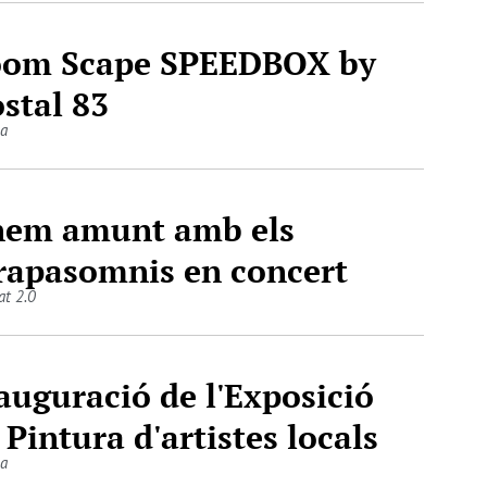
om Scape SPEEDBOX by
stal 83
la
em amunt amb els
rapasomnis en concert
at 2.0
auguració de l'Exposició
 Pintura d'artistes locals
la