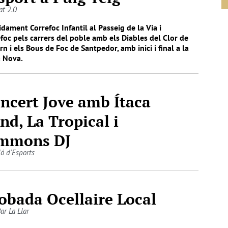
at 2.0
dament Correfoc Infantil al Passeig de la Via i
foc pels carrers del poble amb els Diables del Clor de
ern i els Bous de Foc de Santpedor, amb inici i final a la
a Nova.
ncert Jove amb Ítaca
nd, La Tropical i
mmons DJ
ló d'Esports
obada Ocellaire Local
ar La Llar