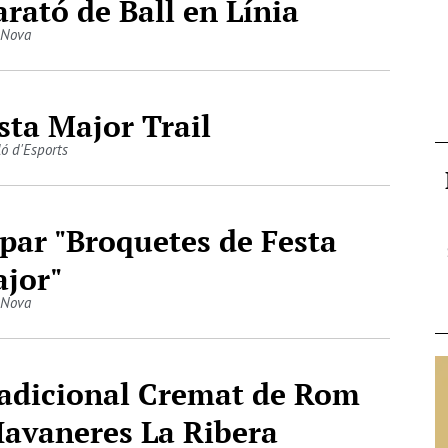
rató de Ball en Línia
 Nova
sta Major Trail
ló d'Esports
par "Broquetes de Festa
jor"
 Nova
adicional Cremat de Rom
Havaneres La Ribera