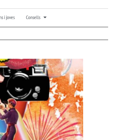
s i joves
Consells