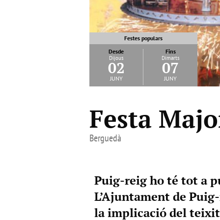
Festes populars
Desde
Fins
Dijous
Dimarts
02
07
juny
juny
Festa Majo
Berguedà
Puig-reig ho té tot a p
L’Ajuntament de Puig-r
la implicació del teixi