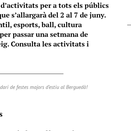
’activitats per a tots els públics
que s’allargarà del 2 al 7 de juny.
il, esports, ball, cultura
al per passar una setmana de
ig. Consulta les activitats i
dari de festes majors d’estiu al Berguedà!
s