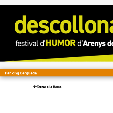
Pànxing Berguedà
Tornar a la Home