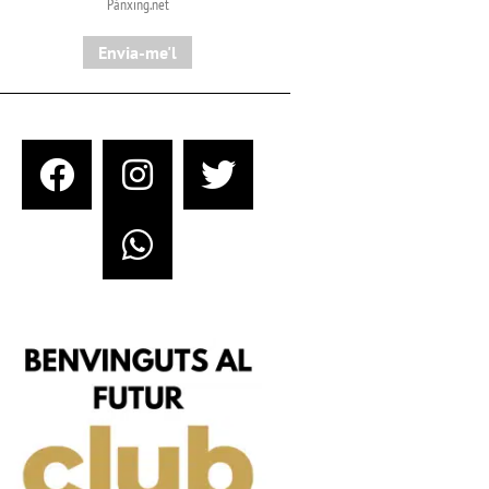
Pànxing.net​
Envia-me'l