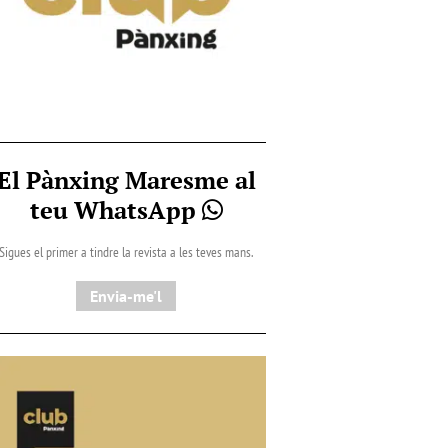
El Pànxing Maresme al
teu WhatsApp
Sigues el primer a tindre la revista a les teves mans.
Envia-me'l