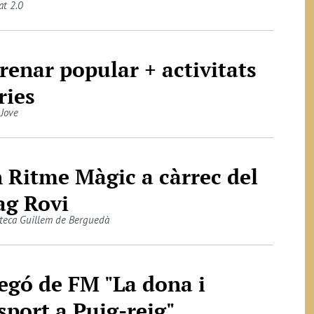
at 2.0
renar popular + activitats
ries
 Jove
 Ritme Màgic a càrrec del
g Rovi
oteca Guillem de Berguedà
egó de FM "La dona i
esport a Puig-reig"