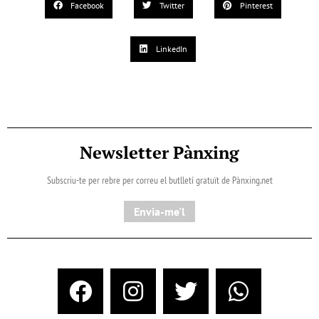
Facebook
Twitter
Pinterest
LinkedIn
Newsletter Pànxing
Subscriu-te per rebre per correu el butlletí gratuït de Pànxing.net​
Envia-me'l