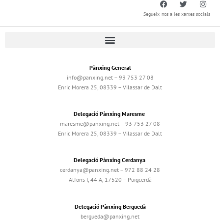
Segueix-nos a les xarxes socials
Pànxing General
info@panxing.net – 93 753 27 08
Enric Morera 25, 08339 – Vilassar de Dalt
Delegació Pànxing Maresme
maresme@panxing.net – 93 753 27 08
Enric Morera 25, 08339 – Vilassar de Dalt
Delegació Pànxing Cerdanya
cerdanya@panxing.net – 972 88 24 28
Alfons I, 44 A, 17520 – Puigcerdà
Delegació Pànxing Berguedà
bergueda@panxing.net