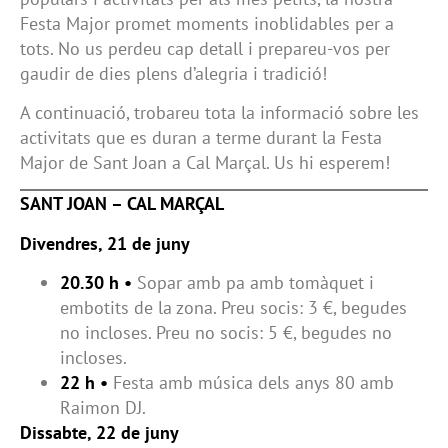
Festa Major promet moments inoblidables per a
tots. No us perdeu cap detall i prepareu-vos per
gaudir de dies plens d’alegria i tradició!
A continuació, trobareu tota la informació sobre les
activitats que es duran a terme durant la Festa
Major de Sant Joan a Cal Marçal. Us hi esperem!
SANT JOAN – CAL MARÇAL
Divendres, 21 de juny
20.30 h •
Sopar amb pa amb tomàquet i
embotits de la zona. Preu socis: 3 €, begudes
no incloses. Preu no socis: 5 €, begudes no
incloses.
22 h •
Festa amb música dels anys 80 amb
Raimon DJ.
Dissabte, 22 de juny