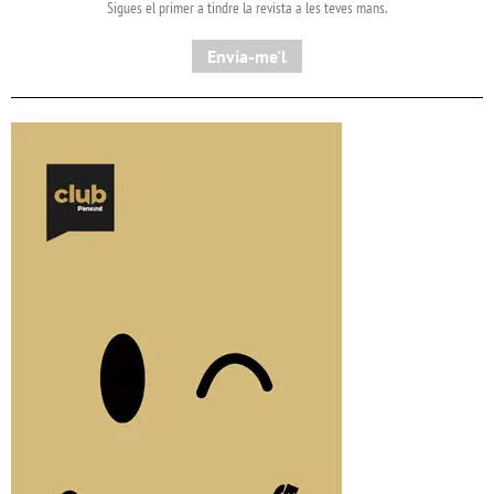
Sigues el primer a tindre la revista a les teves mans.
Envia-me'l