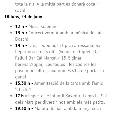
tota la nit! A la mitja part es donarà coca i
cava!
Dilluns, 24 de juny
12 h •
Missa solemne.
13 h •
Concert-vermut amb la música de Laia
Bosch!
14 h •
Dinar popular, la típica arrossada per
llepar-nos-en els dits. (Venda de tiquets: Cal
Feliu i Bar Cal Marçal > 15 € dinar +
berenar/sopar). Les taules i les cadires les
posem nosaltres, així només s’ha de portar la
gana!
15.30 h •
Amenització de la tarda amb l’amic
“Chichi”!
17 h •
Espectacle infantil Xaxipiruli amb La Sal
dels Mars per divertir-nos amb els més petits.
19.30 h •
Marató de ball amb la marçalenca