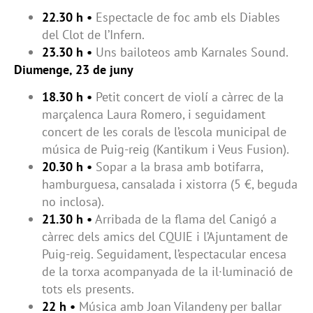
22.30 h •
Espectacle de foc amb els Diables
del Clot de l’Infern.
23.30 h •
Uns bailoteos amb Karnales Sound.
Diumenge, 23 de juny
18.30 h •
Petit concert de violí a càrrec de la
marçalenca Laura Romero, i seguidament
concert de les corals de l’escola municipal de
música de Puig-reig (Kantikum i Veus Fusion).
20.30 h •
Sopar a la brasa amb botifarra,
hamburguesa, cansalada i xistorra (5 €, beguda
no inclosa).
21.30 h •
Arribada de la flama del Canigó a
càrrec dels amics del CQUIE i l’Ajuntament de
Puig-reig. Seguidament, l’espectacular encesa
de la torxa acompanyada de la il·luminació de
tots els presents.
22 h •
Música amb Joan Vilandeny per ballar