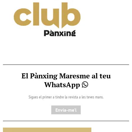
El Pànxing Maresme al teu
WhatsApp
Sigues el primer a tindre la revista a les teves mans.
Envia-me'l