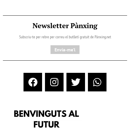
Newsletter Pànxing
Subscriu-te per rebre per correu el butlletí gratuït de Pànxing.net​
Envia-me'l