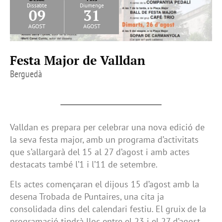
Dissabte
Diumenge
09
31
agost
agost
Festa Major de Valldan
Berguedà
Valldan es prepara per celebrar una nova edició de
la seva festa major, amb un programa d’activitats
que s’allargarà del 15 al 27 d’agost i amb actes
destacats també l’1 i l’11 de setembre.
Els actes començaran el dijous 15 d’agost amb la
desena Trobada de Puntaires, una cita ja
consolidada dins del calendari festiu. El gruix de la
programació tindrà lloc entre el 23 i el 27 d’agost,