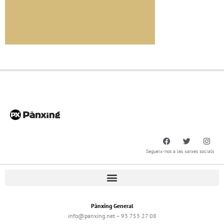
Segueix-nos a les xarxes socials
Pànxing General
info@panxing.net – 93 753 27 08