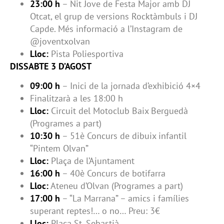
23:00 h
– Nit Jove de Festa Major amb DJ
Otcat, el grup de versions Rocktàmbuls i DJ
Capde. Més informació a l’Instagram de
@joventxolvan
Lloc:
Pista Poliesportiva
DISSABTE 3 D’AGOST
09:00 h
– Inici de la jornada d’exhibició 4×4
Finalitzarà a les 18:00 h
Lloc:
Circuit del Motoclub Baix Berguedà
(Programes a part)
10:30 h
– 51è Concurs de dibuix infantil
“Pintem Olvan”
Lloc:
Plaça de l’Ajuntament
16:00 h
– 40è Concurs de botifarra
Lloc:
Ateneu d’Olvan (Programes a part)
17:00 h
– “La Marrana” – amics i famílies
superant reptes!… o no… Preu: 3€
Lloc:
Plaça St. Sebastià