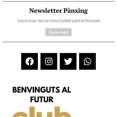
Newsletter Pànxing
Subscriu-te per rebre per correu el butlletí gratuït de Pànxing.net​
Envia-me'l