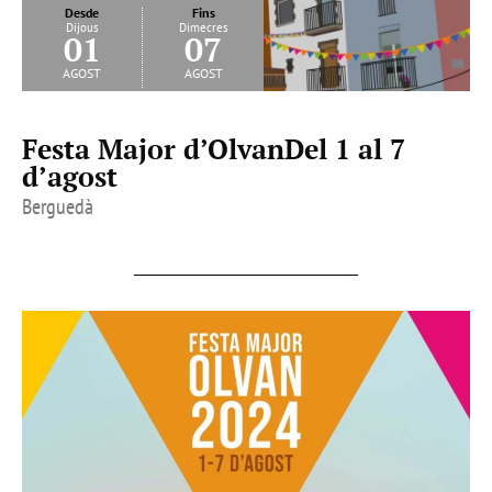
Desde
Fins
Dijous
Dimecres
01
07
agost
agost
Festa Major d’OlvanDel 1 al 7
d’agost
Berguedà