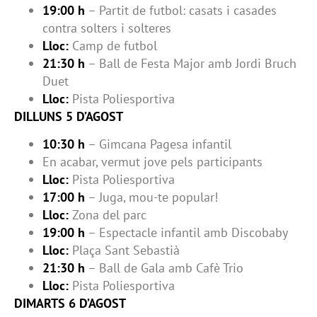
19:00 h
– Partit de futbol: casats i casades
contra solters i solteres
Lloc:
Camp de futbol
21:30 h
– Ball de Festa Major amb Jordi Bruch
Duet
Lloc:
Pista Poliesportiva
DILLUNS 5 D’AGOST
10:30 h
– Gimcana Pagesa infantil
En acabar, vermut jove pels participants
Lloc:
Pista Poliesportiva
17:00 h
– Juga, mou-te popular!
Lloc:
Zona del parc
19:00 h
– Espectacle infantil amb Discobaby
Lloc:
Plaça Sant Sebastià
21:30 h
– Ball de Gala amb Cafè Trio
Lloc:
Pista Poliesportiva
DIMARTS 6 D’AGOST