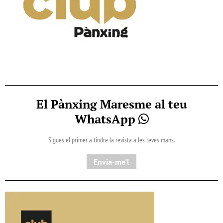
El Pànxing Maresme al teu
WhatsApp
Sigues el primer a tindre la revista a les teves mans.
Envia-me'l