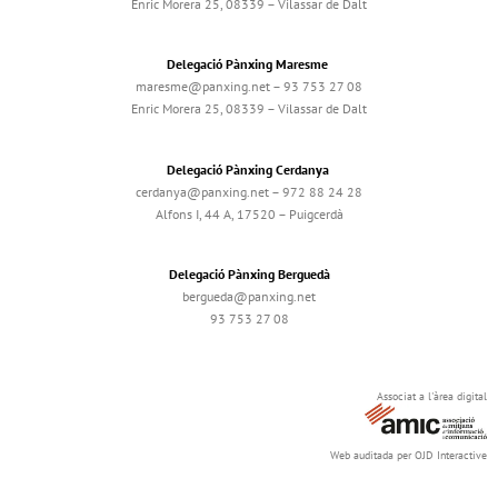
Enric Morera 25, 08339 – Vilassar de Dalt
Delegació Pànxing Maresme
maresme@panxing.net – 93 753 27 08
Enric Morera 25, 08339 – Vilassar de Dalt
Delegació Pànxing Cerdanya
cerdanya@panxing.net – 972 88 24 28
Alfons I, 44 A, 17520 – Puigcerdà
Delegació Pànxing Berguedà
bergueda@panxing.net
93 753 27 08
Associat a l'àrea digital
Web auditada per OJD Interactive