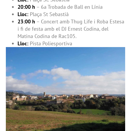
20:00 h
– 6a Trobada de Ball en Línia
Lloc:
Plaça St Sebastià
23:00 h
– Concert amb Thug Life i Roba Estesa
i fi de festa amb el DJ Ernest Codina, del
Matina Codina de Rac105.
Lloc:
Pista Poliesportiva