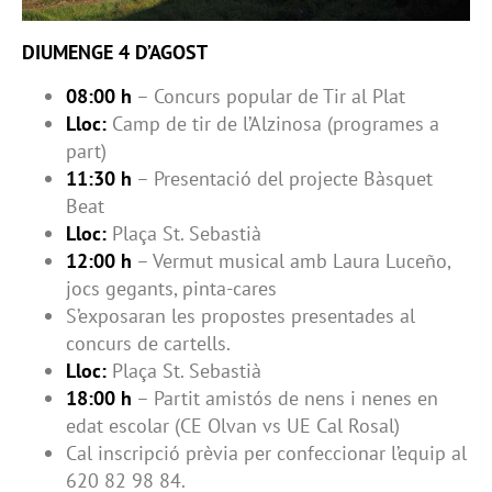
DIUMENGE 4 D’AGOST
08:00 h
– Concurs popular de Tir al Plat
Lloc:
Camp de tir de l’Alzinosa (programes a
part)
11:30 h
– Presentació del projecte Bàsquet
Beat
Lloc:
Plaça St. Sebastià
12:00 h
– Vermut musical amb Laura Luceño,
jocs gegants, pinta-cares
S’exposaran les propostes presentades al
concurs de cartells.
Lloc:
Plaça St. Sebastià
18:00 h
– Partit amistós de nens i nenes en
edat escolar (CE Olvan vs UE Cal Rosal)
Cal inscripció prèvia per confeccionar l’equip al
620 82 98 84.