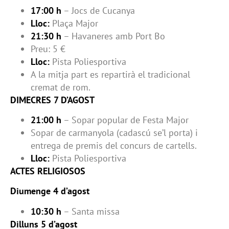
17:00 h
– Jocs de Cucanya
Lloc:
Plaça Major
21:30 h
– Havaneres amb Port Bo
Preu: 5 €
Lloc:
Pista Poliesportiva
A la mitja part es repartirà el tradicional
cremat de rom.
DIMECRES 7 D’AGOST
21:00 h
– Sopar popular de Festa Major
Sopar de carmanyola (cadascú se’l porta) i
entrega de premis del concurs de cartells.
Lloc:
Pista Poliesportiva
ACTES RELIGIOSOS
Diumenge 4 d’agost
10:30 h
– Santa missa
Dilluns 5 d’agost