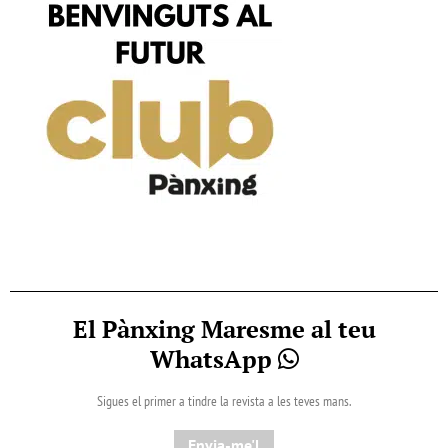
El Pànxing Maresme al teu
WhatsApp
Sigues el primer a tindre la revista a les teves mans.
Envia-me'l