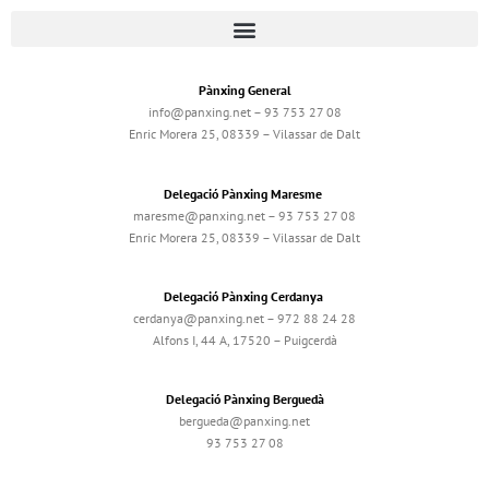
Pànxing General
info@panxing.net – 93 753 27 08
Enric Morera 25, 08339 – Vilassar de Dalt
Delegació Pànxing Maresme
maresme@panxing.net – 93 753 27 08
Enric Morera 25, 08339 – Vilassar de Dalt
Delegació Pànxing Cerdanya
cerdanya@panxing.net – 972 88 24 28
Alfons I, 44 A, 17520 – Puigcerdà
Delegació Pànxing Berguedà
bergueda@panxing.net
93 753 27 08