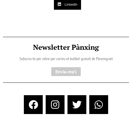
LinkedIn
Newsletter Pànxing
Subscriu-te per rebre per correu el butlletí gratuït de Pànxing.net​
Envia-me'l