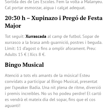
Sortida des de Les Escoles. Fem la volta a Malanyeu.
Cal portar esmorzar, aigua i calçat adequat.
20:30 h – Xupinazo i Pregó de Festa
Major
Tot seguit:
Xurrascada
al camp de futbol. Sopar de
xurrasco a la brasa amb guarnició, postres i beguda.
Límit: 11 d’agost o fins a omplir aforament. Preu:
Adults 15 € | Xics 8 €.
Bingo Musical
Atenció a tots els amants de la música! Esteu
convidats a participar al Bingo Musical, presentat
per l’speaker Badia. Una nit plena de ritme, diversió
i premis increïbles. No us ho podeu perdre! El cartó
es vendrà el mateix dia del sopar, fins que el cos
aguanti!