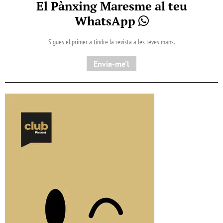
El Pànxing Maresme al teu
WhatsApp
Sigues el primer a tindre la revista a les teves mans.
Envia-me'l