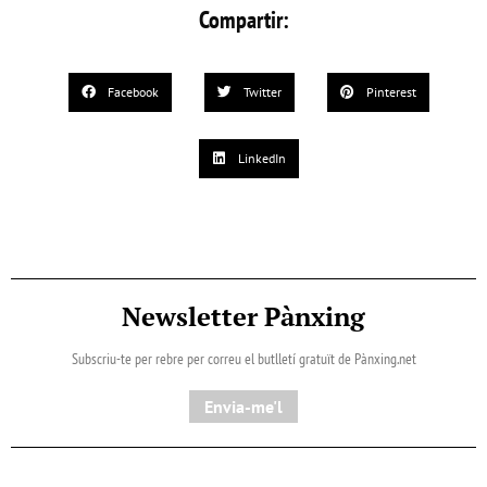
Compartir:
Facebook
Twitter
Pinterest
LinkedIn
Newsletter Pànxing
Subscriu-te per rebre per correu el butlletí gratuït de Pànxing.net​
Envia-me'l