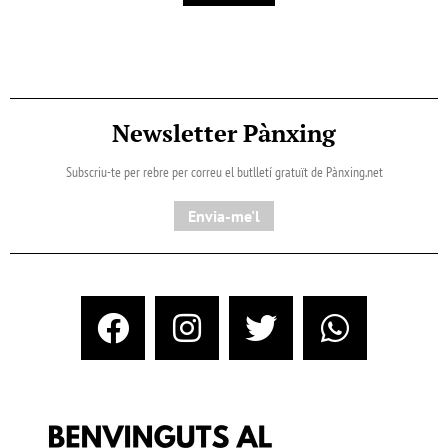
Newsletter Pànxing
Subscriu-te per rebre per correu el butlletí gratuït de Pànxing.net​
Envia-me'l