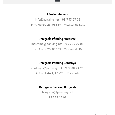
Pànxing General
info@panxing.net – 93 753 27 08
Enric Morera 25, 08339 – Vilassar de Dalt
Delegació Pànxing Maresme
maresme@panxing.net – 93 753 27 08
Enric Morera 25, 08339 – Vilassar de Dalt
Delegació Pànxing Cerdanya
cerdanya@panxing.net – 972 88 24 28
Alfons I, 44 A, 17520 – Puigcerdà
Delegació Pànxing Berguedà
bergueda@panxing.net
93 753 27 08