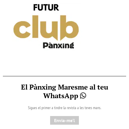
El Pànxing Maresme al teu
WhatsApp
Sigues el primer a tindre la revista a les teves mans.
Envia-me'l