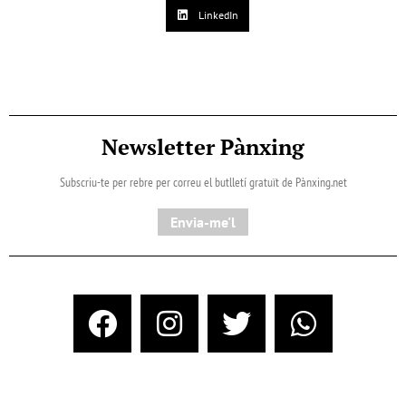
LinkedIn
Newsletter Pànxing
Subscriu-te per rebre per correu el butlletí gratuït de Pànxing.net​
Envia-me'l