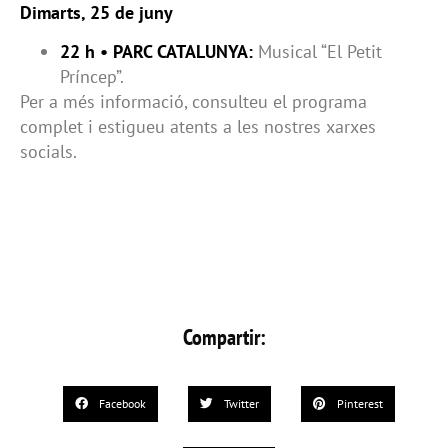
Dimarts, 25 de juny
22 h • PARC CATALUNYA:
Musical “El Petit
Príncep”.
Per a més informació, consulteu el programa
complet i estigueu atents a les nostres xarxes
socials.
Compartir:
Facebook
Twitter
Pinterest