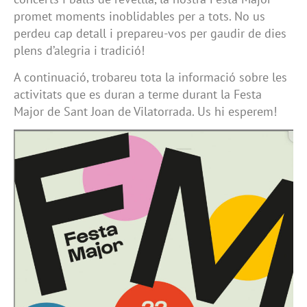
promet moments inoblidables per a tots. No us
perdeu cap detall i prepareu-vos per gaudir de dies
plens d’alegria i tradició!
A continuació, trobareu tota la informació sobre les
activitats que es duran a terme durant la Festa
Major de Sant Joan de Vilatorrada. Us hi esperem!