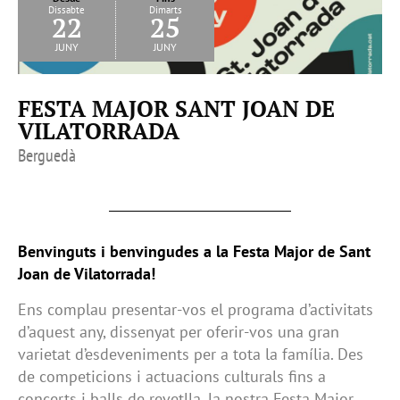
Dissabte
Dimarts
22
25
juny
juny
FESTA MAJOR SANT JOAN DE
VILATORRADA
Berguedà
Benvinguts i benvingudes a la Festa Major de Sant
Joan de Vilatorrada!
Ens complau presentar-vos el programa d’activitats
d’aquest any, dissenyat per oferir-vos una gran
varietat d’esdeveniments per a tota la família. Des
de competicions i actuacions culturals fins a
concerts i balls de revetlla, la nostra Festa Major