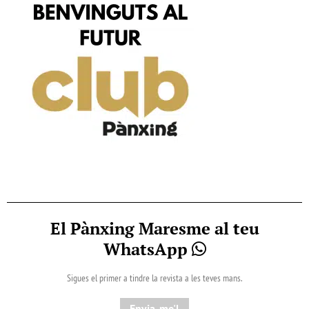
El Pànxing Maresme al teu
WhatsApp
Sigues el primer a tindre la revista a les teves mans.
Envia-me'l