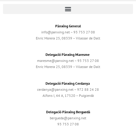
Pànxing General
info@panxing.net – 93 753 27 08
Enric Morera 25, 08339 – Vilassar de Dalt
Delegació Pànxing Maresme
maresme@panxing.net – 93 753 27 08
Enric Morera 25, 08339 – Vilassar de Dalt
Delegació Pànxing Cerdanya
cerdanya@panxing.net – 972 88 24 28
Alfons I, 44 A, 17520 – Puigcerdà
Delegació Pànxing Berguedà
bergueda@panxing.net
93 753 27 08