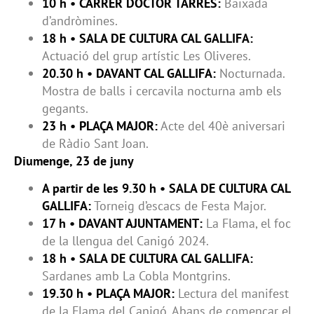
10 h • CARRER DOCTOR TARRÉS:
Baixada
d’andròmines.
18 h • SALA DE CULTURA CAL GALLIFA:
Actuació del grup artístic Les Oliveres.
20.30 h • DAVANT CAL GALLIFA:
Nocturnada.
Mostra de balls i cercavila nocturna amb els
gegants.
23 h • PLAÇA MAJOR:
Acte del 40è aniversari
de Ràdio Sant Joan.
Diumenge, 23 de juny
A partir de les 9.30 h • SALA DE CULTURA CAL
GALLIFA:
Torneig d’escacs de Festa Major.
17 h • DAVANT AJUNTAMENT:
La Flama, el foc
de la llengua del Canigó 2024.
18 h • SALA DE CULTURA CAL GALLIFA:
Sardanes amb La Cobla Montgrins.
19.30 h • PLAÇA MAJOR:
Lectura del manifest
de la Flama del Canigó. Abans de començar el