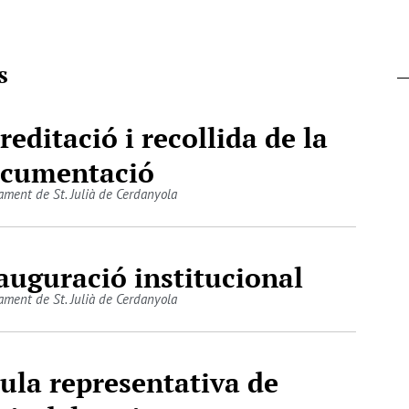
s
reditació i recollida de la
cumentació
ament de St. Julià de Cerdanyola
auguració institucional
ament de St. Julià de Cerdanyola
ula representativa de