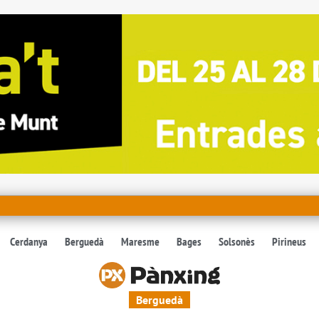
Cerdanya
Berguedà
Maresme
Bages
Solsonès
Pirineus
Berguedà