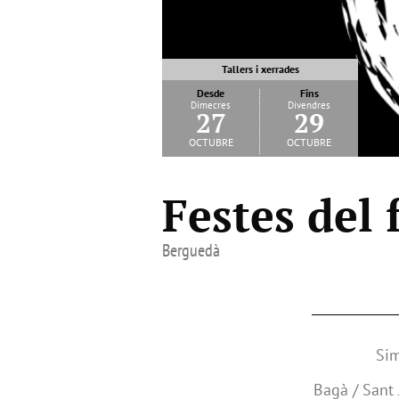
Tallers i xerrades
Desde
Fins
Dimecres
Divendres
27
29
octubre
octubre
Festes del 
Berguedà
Sim
Bagà / Sant 