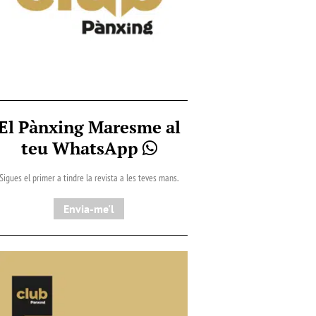
El Pànxing Maresme al
teu WhatsApp
Sigues el primer a tindre la revista a les teves mans.
Envia-me'l