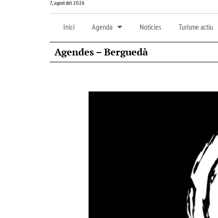
7, agost del 2026
Inici
Agenda
Notícies
Turisme actiu
Agendes – Berguedà