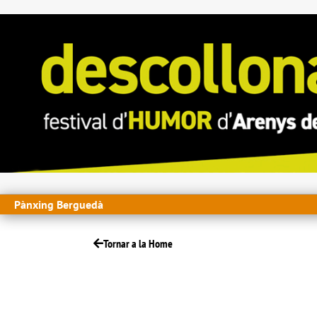
Pànxing Berguedà
Tornar a la Home