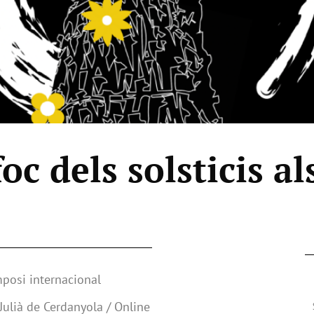
foc dels solsticis a
posi internacional
Julià de Cerdanyola / Online