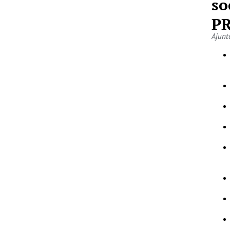
so
P
Ajunt