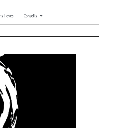
s i joves
Consells