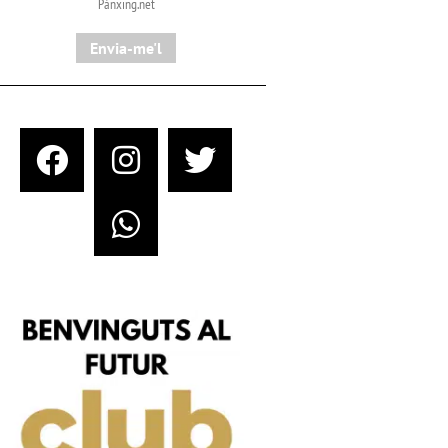
Pànxing.net​
Envia-me'l