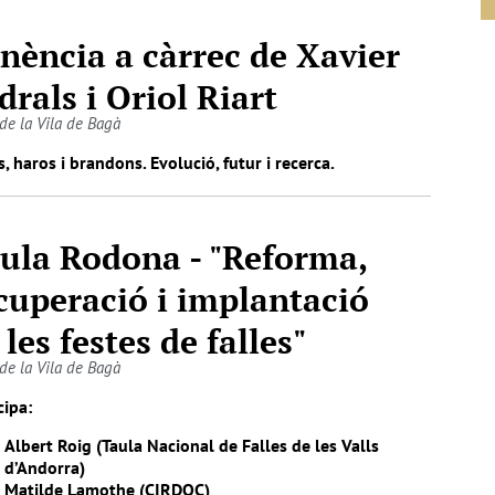
nència a càrrec de Xavier
drals i Oriol Riart
 de la Vila de Bagà
s, haros i brandons. Evolució, futur i recerca.
ula Rodona - "Reforma,
cuperació i implantació
 les festes de falles"
 de la Vila de Bagà
cipa:
Albert Roig (Taula Nacional de Falles de les Valls
d’Andorra)
Matilde Lamothe (CIRDOC)