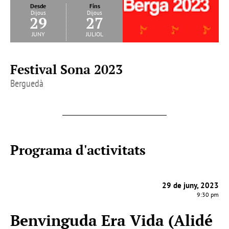
Desde
Fins
Dijous
Dijous
29
27
juny
juliol
Festival Sona 2023
Berguedà
Programa d'activitats
29 de juny, 2023
9:30 pm
Benvinguda Era Vida (Alidé