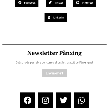
Facebook
Twitter
Pinterest
LinkedIn
Newsletter Pànxing
Subscriu-te per rebre per correu el butlletí gratuït de Pànxing.net​
Envia-me'l