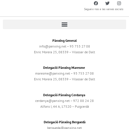
Segueix-nos a les xarxes socials
Pànxing General
info@panxing.net – 93 753 27 08
Enric Morera 25, 08339 – Vilassar de Dalt
Delegació Pànxing Maresme
maresme@panxing.net – 93 753 27 08
Enric Morera 25, 08339 – Vilassar de Dalt
Delegació Pànxing Cerdanya
cerdanya@panxing.net – 972 88 24 28
Alfons I, 44 A, 17520 – Puigcerdà
Delegació Pànxing Berguedà
bergueda@panxing.net