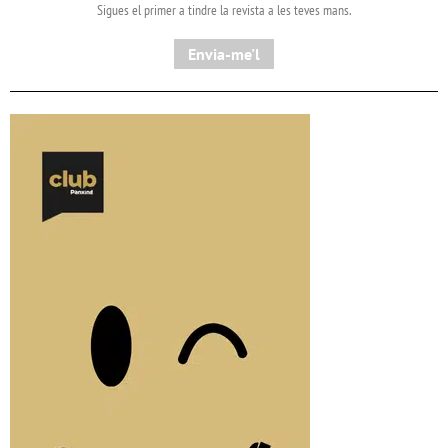
Sigues el primer a tindre la revista a les teves mans.
Envia-me'l