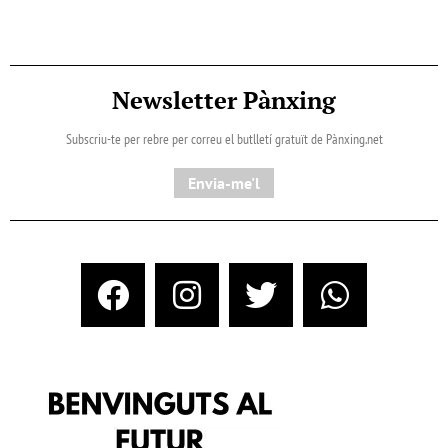
Newsletter Pànxing
Subscriu-te per rebre per correu el butlletí gratuït de Pànxing.net​
Envia-me'l