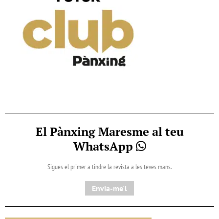
El Pànxing Maresme al teu
WhatsApp
Sigues el primer a tindre la revista a les teves mans.
Envia-me'l