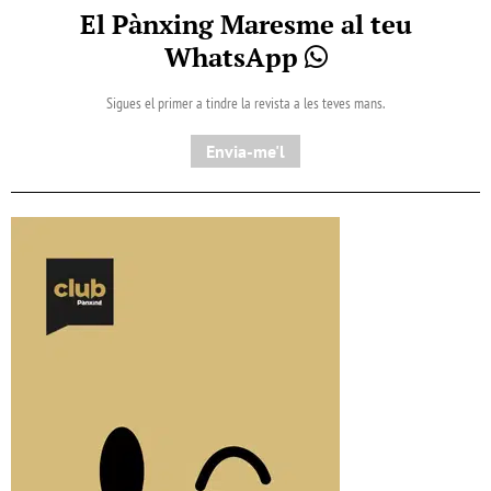
El Pànxing Maresme al teu
WhatsApp
Sigues el primer a tindre la revista a les teves mans.
Envia-me'l