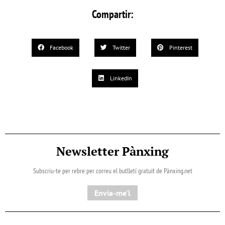
Compartir:
Facebook
Twitter
Pinterest
LinkedIn
Newsletter Pànxing
Subscriu-te per rebre per correu el butlletí gratuït de Pànxing.net​
Envia-me'l