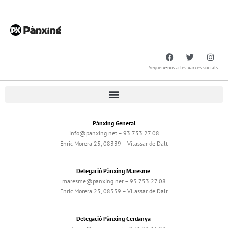
Segueix-nos a les xarxes socials
Pànxing General
info@panxing.net – 93 753 27 08
Enric Morera 25, 08339 – Vilassar de Dalt
Delegació Pànxing Maresme
maresme@panxing.net – 93 753 27 08
Enric Morera 25, 08339 – Vilassar de Dalt
Delegació Pànxing Cerdanya