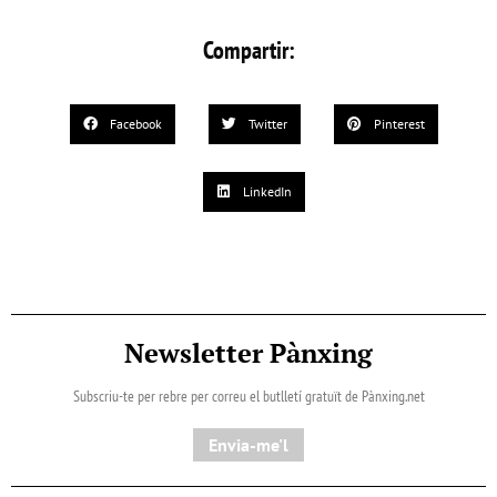
Compartir:
Facebook
Twitter
Pinterest
LinkedIn
Newsletter Pànxing
Subscriu-te per rebre per correu el butlletí gratuït de Pànxing.net​
Envia-me'l