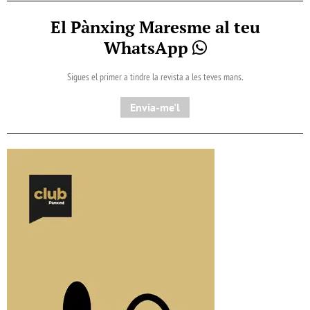
El Pànxing Maresme al teu
WhatsApp
Sigues el primer a tindre la revista a les teves mans.
Envia-me'l