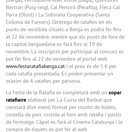
Bertran (Puig-reig), Cal Pensiró (Perafita), Fleca Cal
Parra (Olost) i La Sobirana Cooperativa (Santa
Coloma de Farners). L’entrega de ratafies en els
punts de recollida situats a Berga es podrà fer fins
al 22 de novembre, mentre que als punts de fora de
la capital berguedana es farà fins al 19 de
novembre. La inscripció per participar al concurs es
pot fer fins al 22 de novembre al portal web
www.festaratafiaberga.cat
i el preu és de 5 € per
cada ratafia presentada. Es poden presentar un
màxim de 4 ratafies per persona.
La Festa de la Ratafia es completarà amb un
sopar
ratafiaire
elaborat per La Cuina del Barbut que
constarà d’un menú format per risotto de bolets,
costella de porc rostida al forn amb ratafia i pastís
de formatge. L’àpat es farà al Cinema Catalunya i la
compra de tiquets es pot fer al web