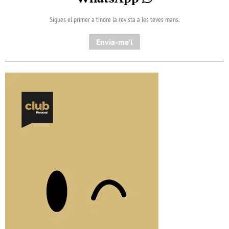
Sigues el primer a tindre la revista a les teves mans.
Envia-me'l