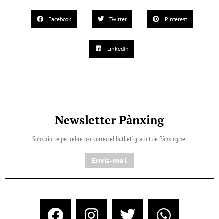
Facebook
Twitter
Pinterest
LinkedIn
Newsletter Pànxing
Subscriu-te per rebre per correu el butlletí gratuït de Pànxing.net​
Envia-me'l