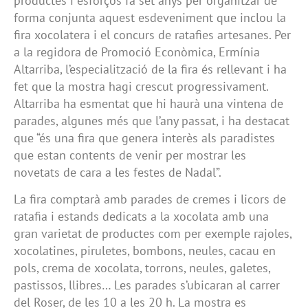
productes i esforços fa set anys per organitzar de
forma conjunta aquest esdeveniment que inclou la
fira xocolatera i el concurs de ratafies artesanes. Per
a la regidora de Promoció Econòmica, Ermínia
Altarriba, l’especialització de la fira és rellevant i ha
fet que la mostra hagi crescut progressivament.
Altarriba ha esmentat que hi haurà una vintena de
parades, algunes més que l’any passat, i ha destacat
que “és una fira que genera interès als paradistes
que estan contents de venir per mostrar les
novetats de cara a les festes de Nadal”.
La fira comptarà amb parades de cremes i licors de
ratafia i estands dedicats a la xocolata amb una
gran varietat de productes com per exemple rajoles,
xocolatines, piruletes, bombons, neules, cacau en
pols, crema de xocolata, torrons, neules, galetes,
pastissos, llibres… Les parades s’ubicaran al carrer
del Roser, de les 10 a les 20 h. La mostra es