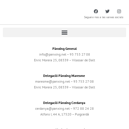
Segueix-nos a les xarxes socials
Pànxing General
info@panxing.net – 93 753 27 08
Enric Morera 25, 08339 – Vilassar de Dalt
Delegació Pànxing Maresme
maresme@panxing.net – 93 753 27 08
Enric Morera 25, 08339 – Vilassar de Dalt
Delegació Pànxing Cerdanya
cerdanya@panxing.net – 972 88 24 28
Alfons I, 44 A, 17520 – Puigcerdà