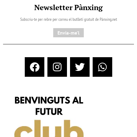
Newsletter Pànxing
Subscriu-te per rebre per correu el butlletí gratuït de Pànxing.net​
Envia-me'l