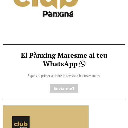
El Pànxing Maresme al teu
WhatsApp
Sigues el primer a tindre la revista a les teves mans.
Envia-me'l