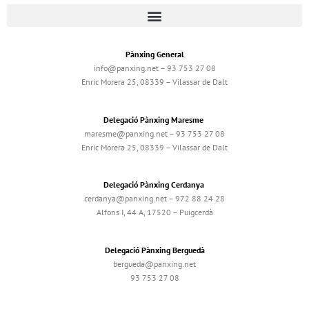
Pànxing General
info@panxing.net – 93 753 27 08
Enric Morera 25, 08339 – Vilassar de Dalt
Delegació Pànxing Maresme
maresme@panxing.net – 93 753 27 08
Enric Morera 25, 08339 – Vilassar de Dalt
Delegació Pànxing Cerdanya
cerdanya@panxing.net – 972 88 24 28
Alfons I, 44 A, 17520 – Puigcerdà
Delegació Pànxing Berguedà
bergueda@panxing.net
93 753 27 08