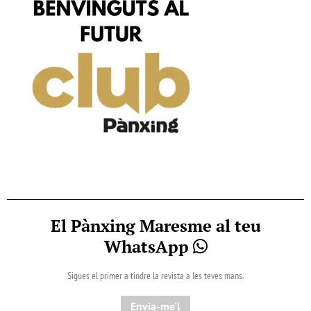
El Pànxing Maresme al teu
WhatsApp
Sigues el primer a tindre la revista a les teves mans.
Envia-me'l