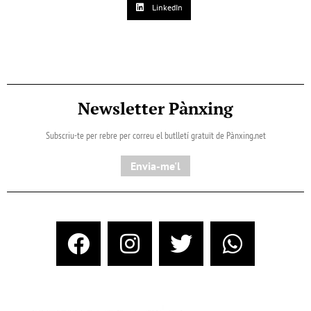
LinkedIn
Newsletter Pànxing
Subscriu-te per rebre per correu el butlletí gratuït de Pànxing.net​
Envia-me'l