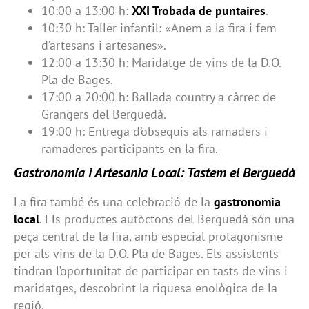
10:00 a 13:00 h:
XXI Trobada de puntaires
.
10:30 h: Taller infantil: «Anem a la fira i fem
d’artesans i artesanes».
12:00 a 13:30 h: Maridatge de vins de la D.O.
Pla de Bages.
17:00 a 20:00 h: Ballada country a càrrec de
Grangers del Berguedà.
19:00 h: Entrega d’obsequis als ramaders i
ramaderes participants en la fira.
Gastronomia i Artesania Local: Tastem el Berguedà
La fira també és una celebració de la
gastronomia
local
. Els productes autòctons del Berguedà són una
peça central de la fira, amb especial protagonisme
per als vins de la D.O. Pla de Bages. Els assistents
tindran l’oportunitat de participar en tasts de vins i
maridatges, descobrint la riquesa enològica de la
regió.