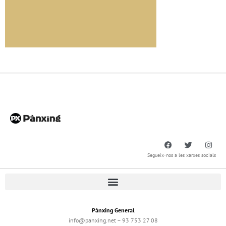
Segueix-nos a les xarxes socials
Pànxing General
info@panxing.net – 93 753 27 08