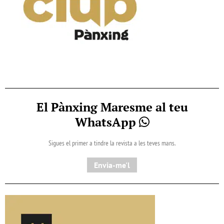
El Pànxing Maresme al teu
WhatsApp
Sigues el primer a tindre la revista a les teves mans.
Envia-me'l