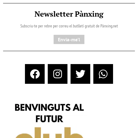
Newsletter Pànxing
Subscriu-te per rebre per correu el butlletí gratuït de Pànxing.net​
Envia-me'l