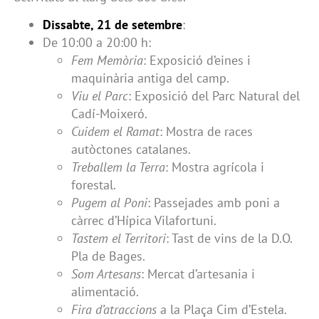
Dissabte, 21 de setembre
:
De 10:00 a 20:00 h:
Fem Memòria
: Exposició d’eines i
maquinària antiga del camp.
Viu el Parc
: Exposició del Parc Natural del
Cadí-Moixeró.
Cuidem el Ramat
: Mostra de races
autòctones catalanes.
Treballem la Terra
: Mostra agrícola i
forestal.
Pugem al Poni
: Passejades amb poni a
càrrec d’Hípica Vilafortuni.
Tastem el Territori
: Tast de vins de la D.O.
Pla de Bages.
Som Artesans
: Mercat d’artesania i
alimentació.
Fira d’atraccions
a la Plaça Cim d’Estela.