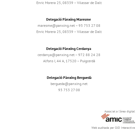
Enric Morera 25, 08339 – Vilassar de Dalt
Delegació Pànxing Maresme
maresme@panxing.net – 93 753 27 08
Enric Morera 25, 08339 – Vilassar de Dalt
Delegació Pànxing Cerdanya
cerdanya@panxing.net – 972 88 24 28
Alfons I, 44 A, 17520 – Puigcerdà
Delegació Pànxing Berguedà
bergueda@panxing.net
93 753 27 08
Associat a l'àrea digital
Web auditada per OJD Interactive