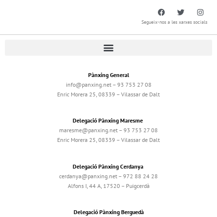
Segueix-nos a les xarxes socials
Pànxing General
info@panxing.net – 93 753 27 08
Enric Morera 25, 08339 – Vilassar de Dalt
Delegació Pànxing Maresme
maresme@panxing.net – 93 753 27 08
Enric Morera 25, 08339 – Vilassar de Dalt
Delegació Pànxing Cerdanya
cerdanya@panxing.net – 972 88 24 28
Alfons I, 44 A, 17520 – Puigcerdà
Delegació Pànxing Berguedà