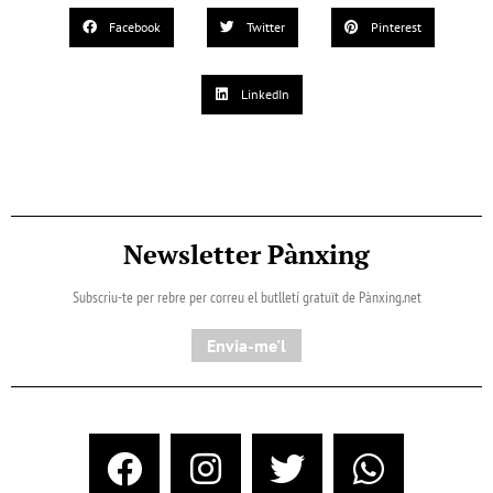
Facebook
Twitter
Pinterest
LinkedIn
Newsletter Pànxing
Subscriu-te per rebre per correu el butlletí gratuït de Pànxing.net​
Envia-me'l