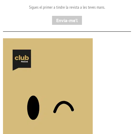
Sigues el primer a tindre la revista a les teves mans.
Envia-me'l