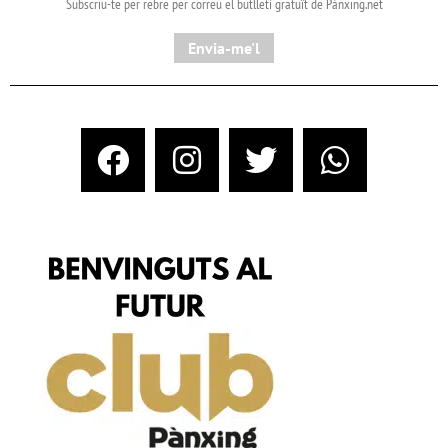
Subscriu-te per rebre per correu el butlletí gratuït de Pànxing.net​
Envia-me'l