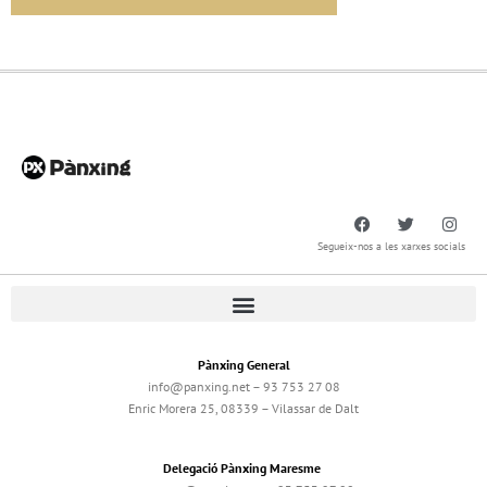
Segueix-nos a les xarxes socials
Pànxing General
info@panxing.net – 93 753 27 08
Enric Morera 25, 08339 – Vilassar de Dalt
Delegació Pànxing Maresme