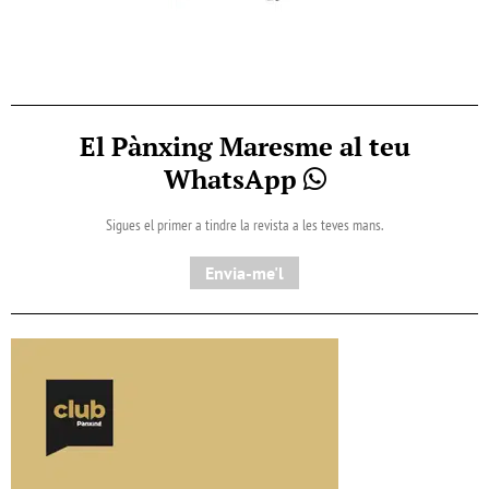
El Pànxing Maresme al teu
WhatsApp
Sigues el primer a tindre la revista a les teves mans.
Envia-me'l