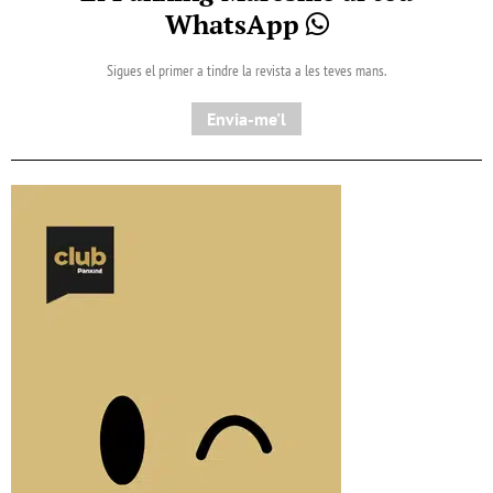
WhatsApp
Sigues el primer a tindre la revista a les teves mans.
Envia-me'l