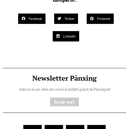
Facebook
Twitter
Pinterest
LinkedIn
Newsletter Pànxing
Subscriu-te per rebre per correu el butlletí gratuït de Pànxing.net​
Envia-me'l