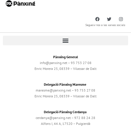
Segueix-nos a les xarxes socials
Pànxing General
info@panxing.net – 93 753 27 08
Enric Morera 25, 08339 – Vilassar de Dalt
Delegació Pànxing Maresme
maresme@panxing.net – 93 753 27 08
Enric Morera 25, 08339 – Vilassar de Dalt
Delegació Pànxing Cerdanya
cerdanya@panxing.net – 972 88 24 28
Alfons I, 44 A, 17520 – Puigcerdà