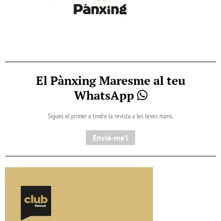
El Pànxing Maresme al teu
WhatsApp
Sigues el primer a tindre la revista a les teves mans.
Envia-me'l