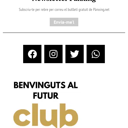
Subscriu-te per rebre per correu el butlletí gratuït de Pànxing.net​
Envia-me'l