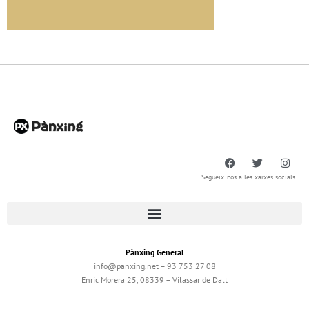
Segueix-nos a les xarxes socials
Pànxing General
info@panxing.net – 93 753 27 08
Enric Morera 25, 08339 – Vilassar de Dalt