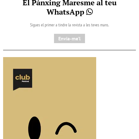
El Pànxing Maresme al teu
WhatsApp
Sigues el primer a tindre la revista a les teves mans.
Envia-me'l