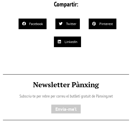
Compartir:
Facebook
Twitter
Pinterest
LinkedIn
Newsletter Pànxing
Subscriu-te per rebre per correu el butlletí gratuït de Pànxing.net​
Envia-me'l