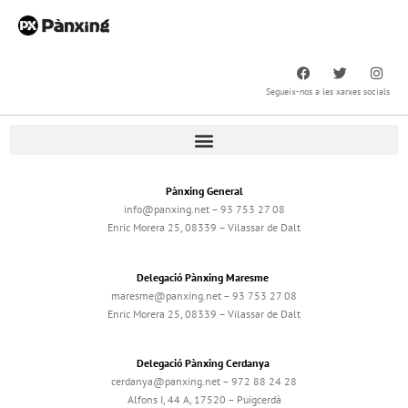
Segueix-nos a les xarxes socials
Pànxing General
info@panxing.net – 93 753 27 08
Enric Morera 25, 08339 – Vilassar de Dalt
Delegació Pànxing Maresme
maresme@panxing.net – 93 753 27 08
Enric Morera 25, 08339 – Vilassar de Dalt
Delegació Pànxing Cerdanya
cerdanya@panxing.net – 972 88 24 28
Alfons I, 44 A, 17520 – Puigcerdà