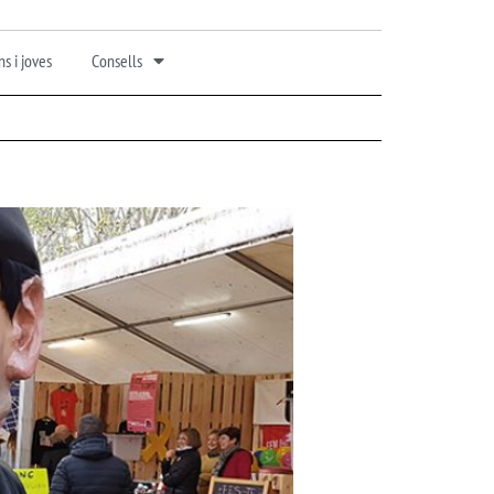
s i joves
Consells