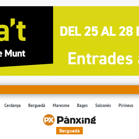
Cerdanya
Berguedà
Maresme
Bages
Solsonès
Pirineus
Berguedà