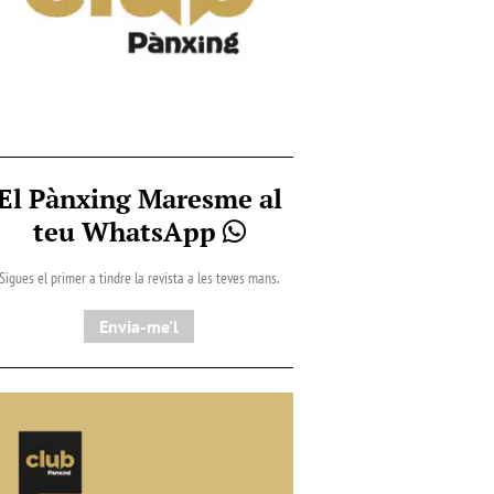
El Pànxing Maresme al
teu WhatsApp
Sigues el primer a tindre la revista a les teves mans.
Envia-me'l