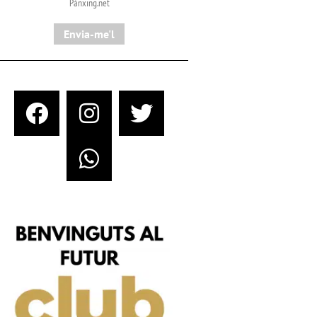
Pànxing.net​
Envia-me'l