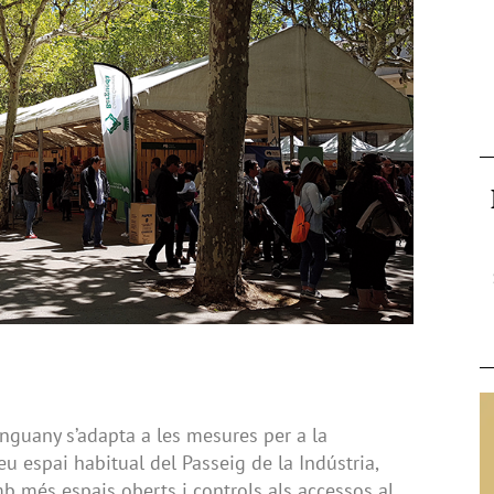
’enguany s’adapta a les mesures per a la
eu espai habitual del Passeig de la Indústria,
mb més espais oberts i controls als accessos al