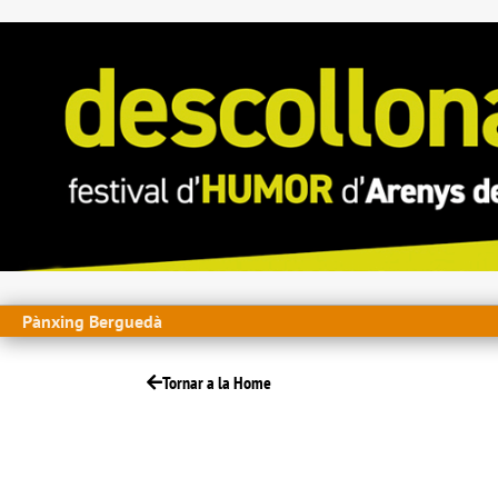
Pànxing Berguedà
Tornar a la Home