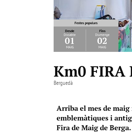
Festes populars
Desde
Fins
Dissabte
Diumenge
01
02
maig
maig
Km0 FIRA
Berguedà
Arriba el mes de maig 
emblemàtiques i antigu
Fira de Maig de Berga.