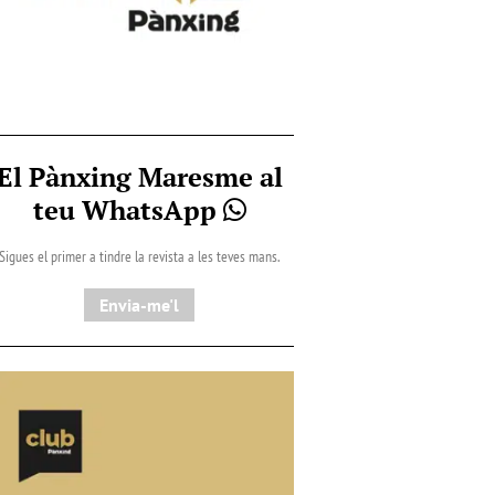
El Pànxing Maresme al
teu WhatsApp
Sigues el primer a tindre la revista a les teves mans.
Envia-me'l