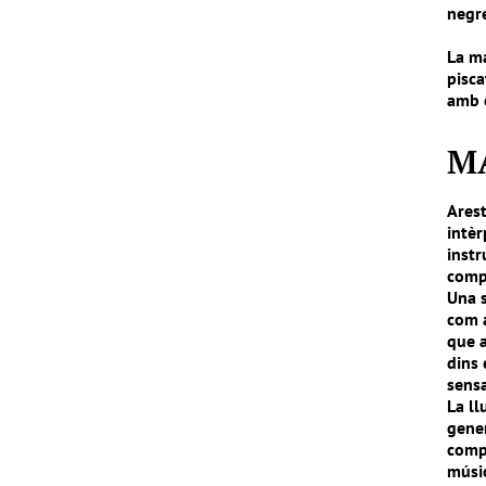
negr
La ma
pisc
amb 
M
Ares
intèr
inst
comp
Una s
com a
que a
dins 
sensa
La ll
gene
compo
músic