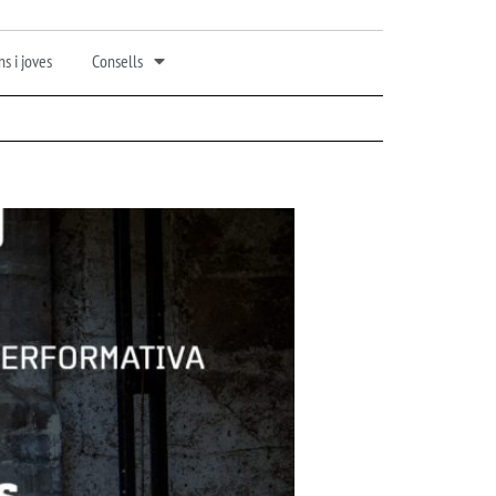
s i joves
Consells