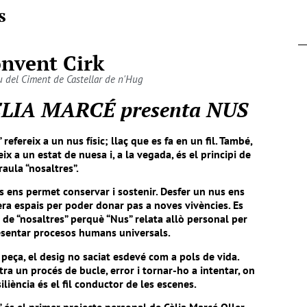
s
nvent Cirk
 del Ciment de Castellar de n'Hug
LIA MARCÉ presenta NUS
 refereix a un nus físic; llaç que es fa en un fil. També,
eix a un estat de nuesa i, a la vegada, és el principi de
raula “nosaltres”.
s ens permet conservar i sostenir. Desfer un nus ens
era espais per poder donar pas a noves vivències. Es
 de “nosaltres” perquè “Nus” relata allò personal per
esentar procesos humans universals.
 peça, el desig no saciat esdevé com a pols de vida.
stra un procés de bucle, error i tornar-ho a intentar, on
siliència és el fil conductor de les escenes.