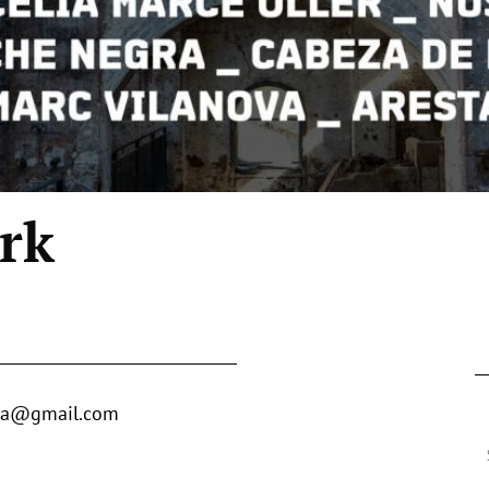
rk
va@gmail.com