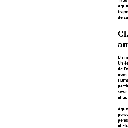
“Nus”
Aques
trape
de co
C
a
Un m
Un és
de l’
nom 
Huma
parti
seva 
el pú
Aques
perso
pensa
el ci