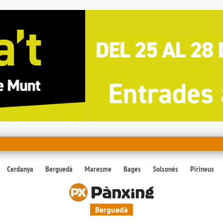
Cerdanya
Berguedà
Maresme
Bages
Solsonès
Pirineus
Berguedà