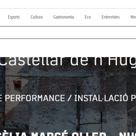
Esports
Cultura
Gastronomia
Eco
Entrevistes
Nen