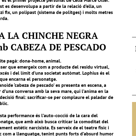
 és el primer projecte personal de Cèlia Marcé Oller.
t es desenvolupa a partir de la relació d’ella, un
zi fix, un polipast (sistema de politges) i molts metres
rda.
IA LA CHINCHE NEGRA
mb CABEZA DE PESCADO
ite pagà: dona-home, animal.
ser que emergeix com a producte del residu virtual,
excés i del límit d’una societat autòmat. Lophius és el
que encarna el personatge.
noide ‘
cabeza
de
pescado
’ es presenta en escena, a
r d’una conversa amb la seva mare, qui l’anima en la
decisió final: sacrificar-se per complaure el paladar de
blic.
ta performance és l’auto-cocció de la cara del
natge, que amb això busca criticar la comoditat del
ment estètic narcisista. Es serveix de el teatre físic i
rc com a llenguatge, tenint punts forts d’absurd humor