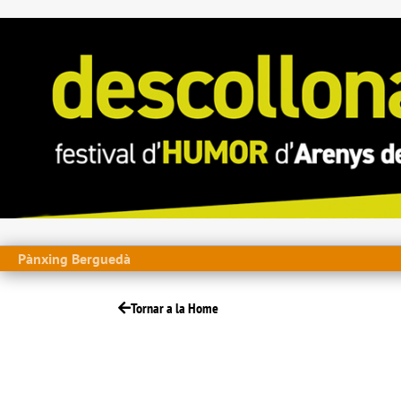
Pànxing Berguedà
Tornar a la Home