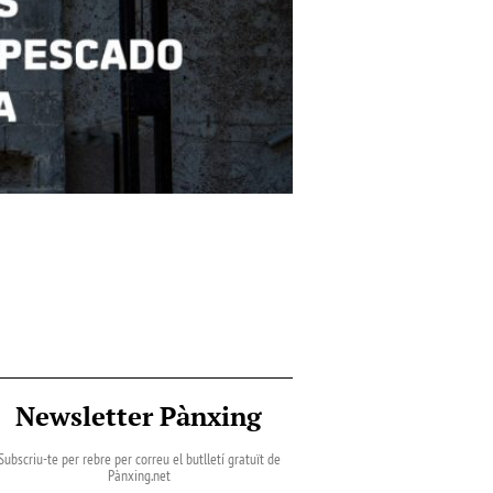
Newsletter Pànxing
Subscriu-te per rebre per correu el butlletí gratuït de
Pànxing.net​