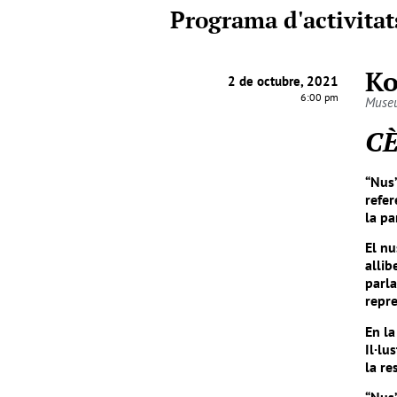
Programa d'activitat
Ko
2 de octubre, 2021
6:00 pm
Museu
CÈ
“Nus”
refer
la pa
El nu
allib
parla
repr
En la
Il·lu
la re