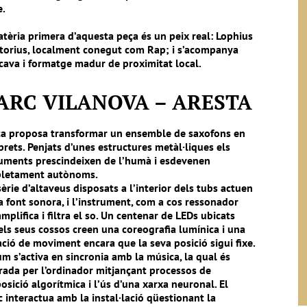
e.
tèria primera d’aquesta peça és un peix real: Lophius
atorius, localment conegut com Rap; i s’acompanya
cava i formatge madur de proximitat local.
ARC VILANOVA – ARESTA
ta proposa transformar un ensemble de saxofons en
prets. Penjats d’unes estructures metàl·liques els
ruments prescindeixen de l’humà i esdevenen
letament autònoms.
èrie d’altaveus disposats a l’interior dels tubs actuen
 font sonora, i l’instrument, com a cos ressonador
mplifica i filtra el so. Un centenar de LEDs ubicats
els seus cossos creen una coreografia lumínica i una
ció de moviment encara que la seva posició sigui fixe.
um s’activa en sincronia amb la música, la qual és
rada per l’ordinador mitjançant processos de
sició algorítmica i l’ús d’una xarxa neuronal. El
 interactua amb la instal·lació qüestionant la