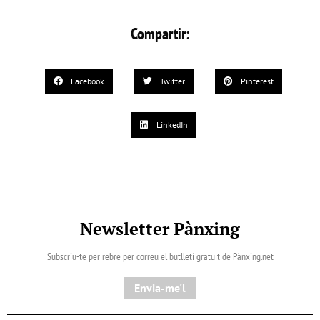
Compartir:
Facebook
Twitter
Pinterest
LinkedIn
Newsletter Pànxing
Subscriu-te per rebre per correu el butlletí gratuït de Pànxing.net​
Envia-me'l