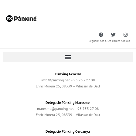
Segueix-nos a les xarxes socials
Pànxing General
info@panxing.net – 93 753 27 08
Enric Morera 25, 08339 – Vilassar de Dalt
Delegació Pànxing Maresme
maresme@panxing.net – 93 753 27 08
Enric Morera 25, 08339 – Vilassar de Dalt
Delegació Pànxing Cerdanya