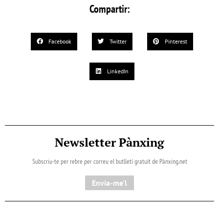
Compartir:
Facebook
Twitter
Pinterest
LinkedIn
Newsletter Pànxing
Subscriu-te per rebre per correu el butlletí gratuït de Pànxing.net​
Envia-me'l