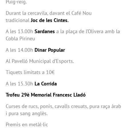
Puig-reig.
Durant la cercavila, davant el Café Nou
tradicional
Joc de les Cintes.
A les 13.00h
Sardanes
a la plaça de l’Olivera amb la
Cobla Pirineu
A les 14.00h
Dinar Popular
Al Pavelló Municipal d’Esports.
Tiquets limitats a 10€
A les 15.30h
La Corrida
Trofeu 29è Memorial Francesc Lladó
Curses de rucs, ponis, cavalls creuats, pura raça àrab
i pura sang anglès.
Premis en metàl·lic