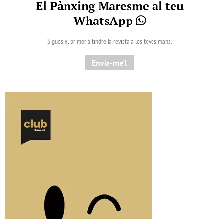
El Pànxing Maresme al teu
WhatsApp
Sigues el primer a tindre la revista a les teves mans.
Envia-me'l