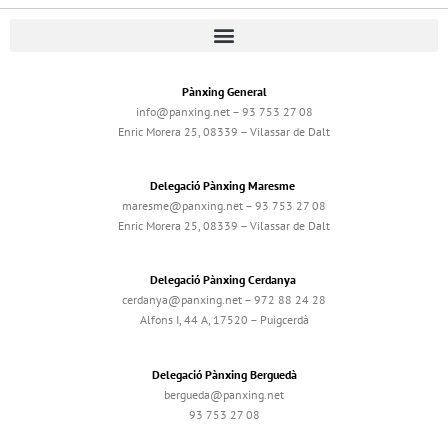
Pànxing General
info@panxing.net – 93 753 27 08
Enric Morera 25, 08339 – Vilassar de Dalt
Delegació Pànxing Maresme
maresme@panxing.net – 93 753 27 08
Enric Morera 25, 08339 – Vilassar de Dalt
Delegació Pànxing Cerdanya
cerdanya@panxing.net – 972 88 24 28
Alfons I, 44 A, 17520 – Puigcerdà
Delegació Pànxing Berguedà
bergueda@panxing.net
93 753 27 08