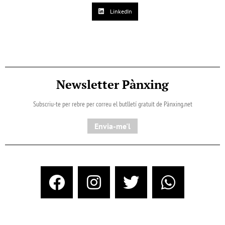
LinkedIn
Newsletter Pànxing
Subscriu-te per rebre per correu el butlletí gratuït de Pànxing.net​
Envia-me'l