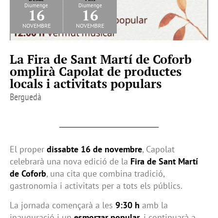
Diumenge
Diumenge
16
16
novembre
novembre
La Fira de Sant Martí de Coforb
omplirà Capolat de productes
locals i activitats populars
Berguedà
El proper
dissabte 16 de novembre
, Capolat
celebrarà una nova edició de la
Fira de Sant Martí
de Coforb
, una cita que combina tradició,
gastronomia i activitats per a tots els públics.
La jornada començarà a les
9:30 h
amb la
inauguració i un
esmorzar popular
, i continuarà a