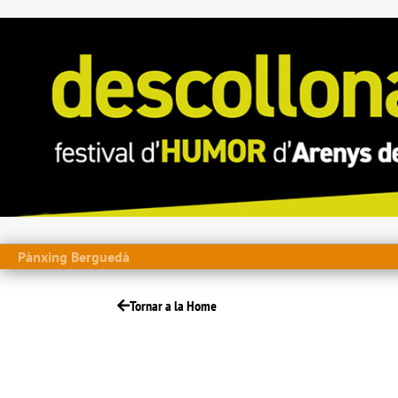
Pànxing Berguedà
Tornar a la Home