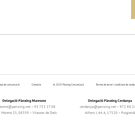
resa de comunicació
Contacte
© 2020 Pànxing Comunicacó
Termes de servei i condicions de venda
Delegació Pànxing Maresme
Delegació Pànxing Cerdanya
esme@panxing.net – 93 753 27 08
cerdanya@panxing.net – 972 88 2
c Morera 25, 08339 – Vilassar de Dalt
Alfons I, 44 A, 17520 – Puigcerd