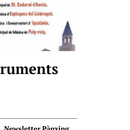
truments
Newsletter Pànxing