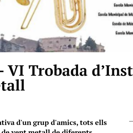
– VI Trobada d’Ins
tall
tiva d'un grup d'amics, tots ells
de vent metall de diferents