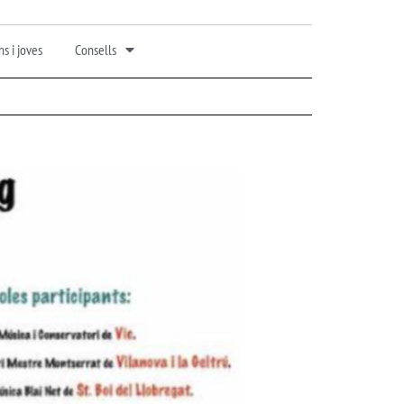
s i joves
Consells