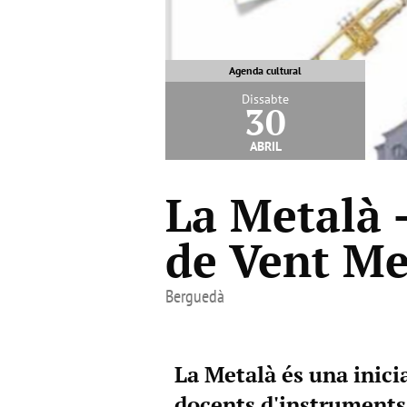
Agenda cultural
Dissabte
30
abril
La Metalà 
de Vent Me
Berguedà
La Metalà és una inicia
docents d'instruments 