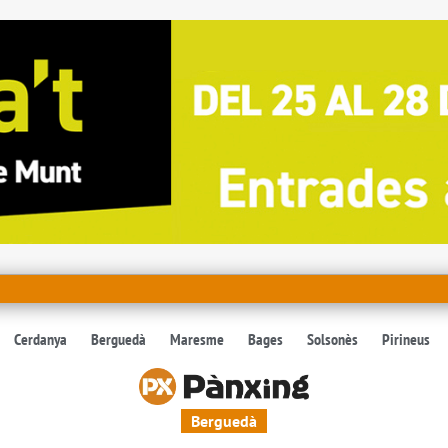
Cerdanya
Berguedà
Maresme
Bages
Solsonès
Pirineus
Berguedà