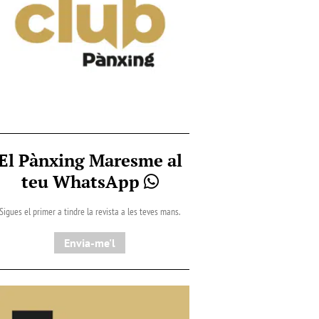
El Pànxing Maresme al
teu WhatsApp
Sigues el primer a tindre la revista a les teves mans.
Envia-me'l