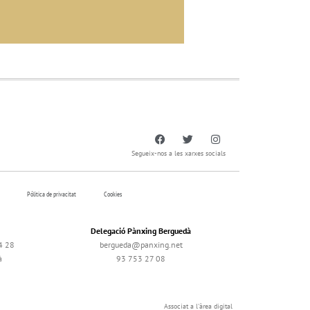
Segueix-nos a les xarxes socials
Pólitica de privacitat
Cookies
Delegació Pànxing Berguedà
4 28
bergueda@panxing.net
à
93 753 27 08
Associat a l'àrea digital