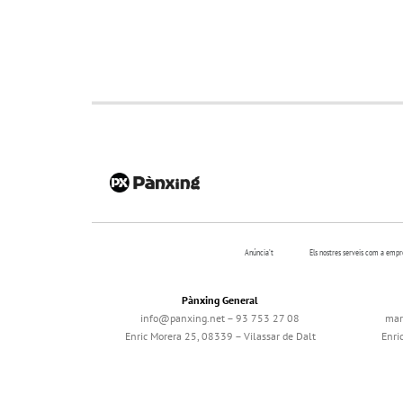
Anúncia’t
Els nostres serveis com a emp
Pànxing General
info@panxing.net – 93 753 27 08
mar
Enric Morera 25, 08339 – Vilassar de Dalt
Enri