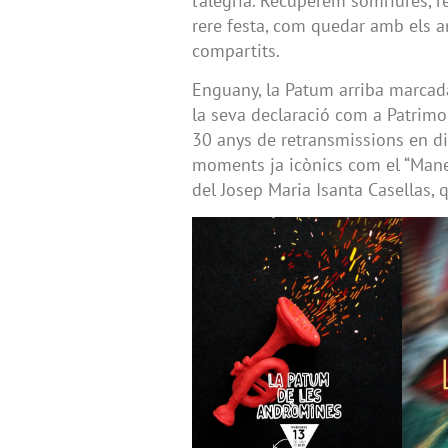
l’alegria. Recuperem somriures, r
rere festa, com quedar amb els am
compartits.
Enguany, la Patum arriba marcada
la seva declaració com a Patrimo
30 anys de retransmissions en d
moments ja icònics com el “Manel,
del Josep Maria Isanta Casellas, 