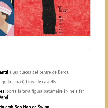
antil
a les places del centre de Berga
eguda a part) i tast de castells
nes
: porta la teva figura patumaire i vine a fer
Band
lada amb Bon Hop de Swing