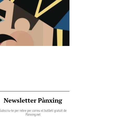
Newsletter Pànxing
Subscriu-te per rebre per correu el butlletí gratuït de
Pànxing.net​