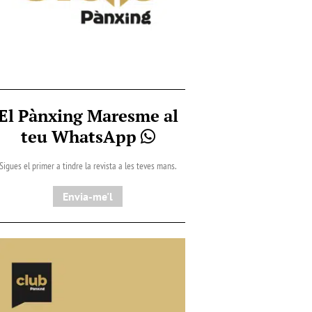
El Pànxing Maresme al
teu WhatsApp
Sigues el primer a tindre la revista a les teves mans.
Envia-me'l