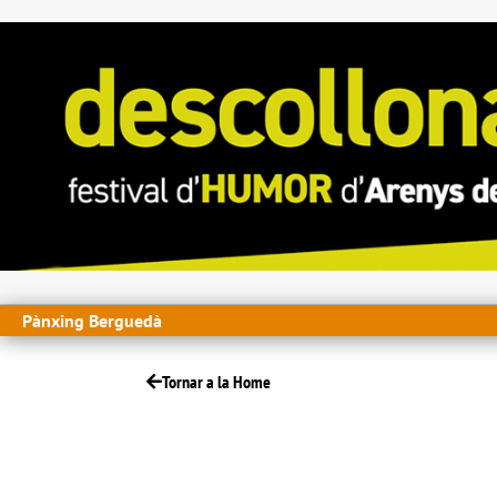
Pànxing Berguedà
Tornar a la Home