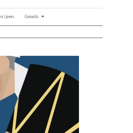
s i joves
Consells