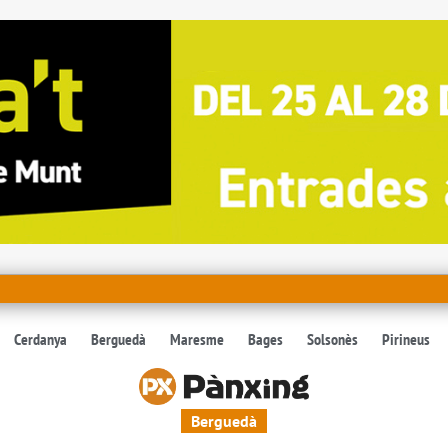
Cerdanya
Berguedà
Maresme
Bages
Solsonès
Pirineus
Berguedà