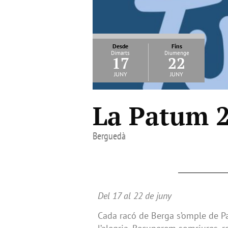
Desde
Fins
Dimarts
Diumenge
17
22
juny
juny
La Patum 
Berguedà
Del 17 al 22 de juny
Cada racó de Berga s’omple de Pa