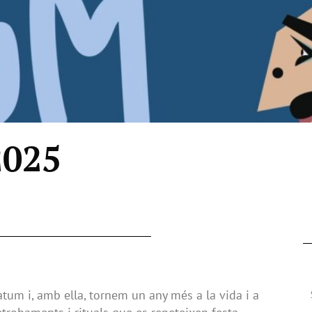
2025
tum i, amb ella, tornem un any més a la vida i a