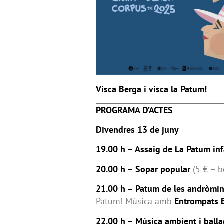
Visca Berga i visca la Patum!
PROGRAMA D’ACTES
Divendres 13 de juny
19.00 h – Assaig de La Patum inf
20.00 h – Sopar popular
(5 € – b
21.00 h – Patum de les andròmi
Patum! Música amb
Entrompats 
22.00 h – Música ambient i bal