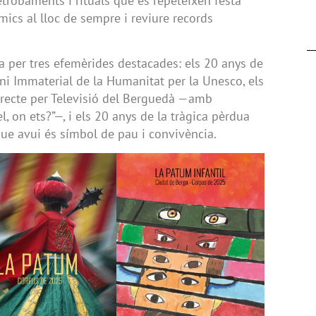
etrobaments i rituals que es repeteixen festa
ics al lloc de sempre i reviure records
 per tres efemèrides destacades: els 20 anys de
ni Immaterial de la Humanitat per la Unesco, els
irecte per Televisió del Berguedà —amb
 on ets?”—, i els 20 anys de la tràgica pèrdua
que avui és símbol de pau i convivència.