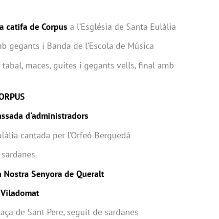
a catifa de Corpus
a l’Església de Santa Eulàlia
 gegants i Banda de l’Escola de Música
abal, maces, guites i gegants vells, final amb
CORPUS
assada d’administradors
làlia cantada per l’Orfeó Berguedà
 sardanes
a Nostra Senyora de Queralt
 Viladomat
laça de Sant Pere, seguit de sardanes