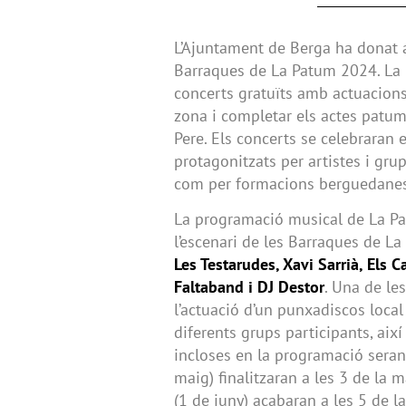
L’Ajuntament de Berga ha donat 
Barraques de La Patum 2024. La p
concerts gratuïts amb actuacions 
zona i completar els actes patum
Pere. Els concerts se celebraran 
protagonitzats per artistes i gru
com per formacions berguedane
La programació musical de La P
l’escenari de les Barraques de L
Les Testarudes, Xavi Sarrià, Els 
Faltaband i DJ Destor
. Una de le
l’actuació d’un punxadiscos local
diferents grups participants, així
incloses en la programació seran
maig) finalitzaran a les 3 de la 
(1 de juny) acabaran a les 5 de 