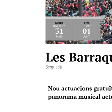
Desde
Fins
Divendres
Dissabte
31
01
maig
juny
Les Barraq
Berguedà
Nou actuacions gratuï
panorama musical act