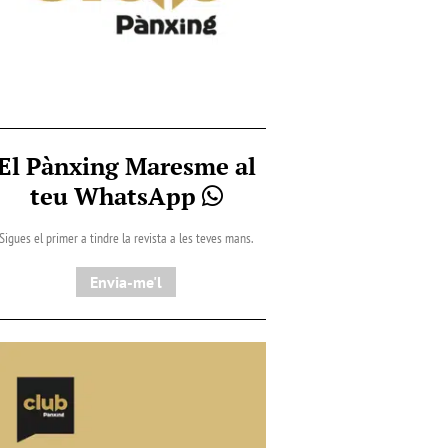
El Pànxing Maresme al
teu WhatsApp
Sigues el primer a tindre la revista a les teves mans.
Envia-me'l