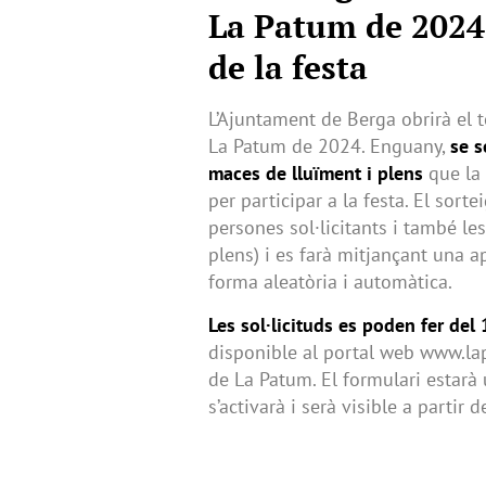
La Patum de 2024 
de la festa
L’Ajuntament de Berga obrirà el t
La Patum de 2024. Enguany,
se s
maces de lluïment i plens
que la 
per participar a la festa. El sort
persones sol·licitants i també le
plens) i es farà mitjançant una a
forma aleatòria i automàtica.
Les sol·licituds es poden fer del 
disponible al portal web www.lapa
de La Patum. El formulari estarà 
s’activarà i serà visible a partir d