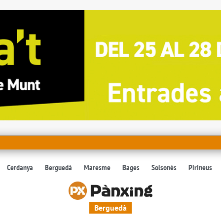
Cerdanya
Berguedà
Maresme
Bages
Solsonès
Pirineus
Berguedà