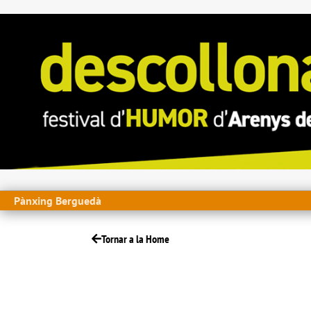
Pànxing Berguedà
Tornar a la Home