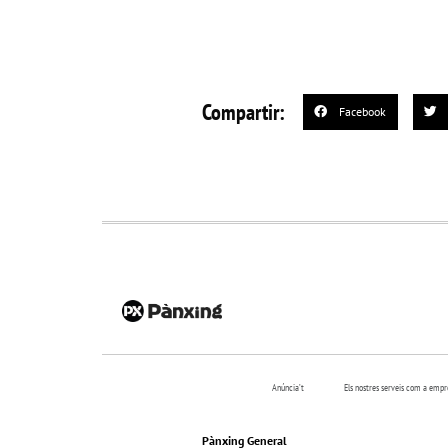
Compartir:
Facebook
Anúncia’t
Els nostres serveis com a emp
Pànxing General