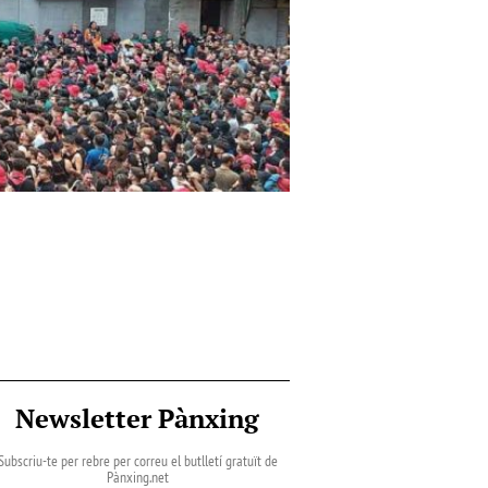
Newsletter Pànxing
Subscriu-te per rebre per correu el butlletí gratuït de
Pànxing.net​