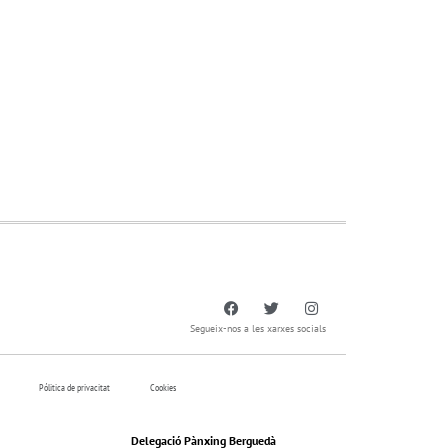
Segueix-nos a les xarxes socials
Pólitica de privacitat
Cookies
Delegació Pànxing Berguedà