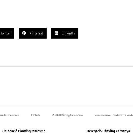
Twitter
Pinterest
LinkedIn
resa de comunicació
Contacte
© 2020 Pànxing Comunicacó
Termes de servei i condicions de venda
Delegació Pànxing Maresme
Delegació Pànxing Cerdanya