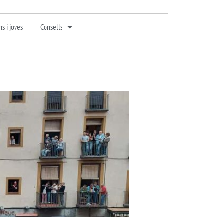
s i joves
Consells