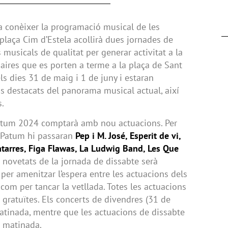
a conèixer la programació musical de les
laça Cim d’Estela acollirà dues jornades de
musicals de qualitat per generar activitat a la
aires que es porten a terme a la plaça de Sant
els dies 31 de maig i 1 de juny i estaran
ps destacats del panorama musical actual, així
s.
atum 2024 comptarà amb nou actuacions. Per
a Patum hi passaran
Pep i M. José, Esperit de vi,
Catarres, Figa Flawas, La Ludwig Band, Les Que
s novetats de la jornada de dissabte serà
 per amenitzar l’espera entre les actuacions dels
 com per tancar la vetllada. Totes les actuacions
 gratuïtes. Els concerts de divendres (31 de
matinada, mentre que les actuacions de dissabte
la matinada.