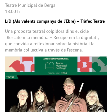
Teatre Municipal de Berga
18:00 h
LíD (Als valents companys de l’Ebre) – Tràfec Teatre
Una proposta teatral colpidora dins el cicle
_Rescatem la memòria – Recuperem la dignitat_,
que convida a reflexionar sobre la història i la
memòria col·lectiva a través de l’escena.