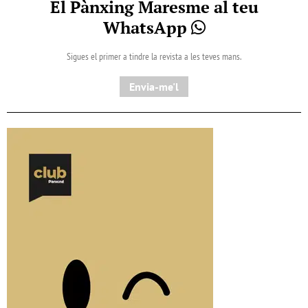
El Pànxing Maresme al teu
WhatsApp
Sigues el primer a tindre la revista a les teves mans.
Envia-me'l