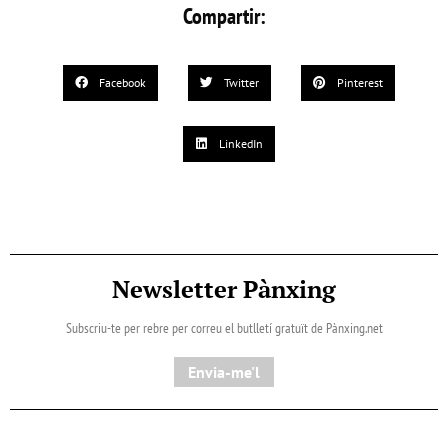
Compartir:
Facebook
Twitter
Pinterest
LinkedIn
Newsletter Pànxing
Subscriu-te per rebre per correu el butlletí gratuït de Pànxing.net​
Envia-me'l