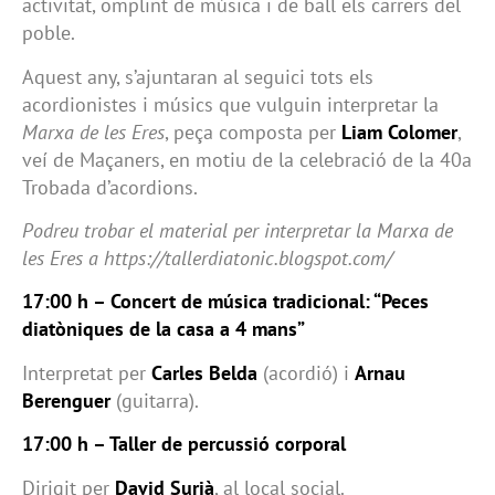
activitat, omplint de música i de ball els carrers del
poble.
Aquest any, s’ajuntaran al seguici tots els
acordionistes i músics que vulguin interpretar la
Marxa de les Eres
, peça composta per
Liam Colomer
,
veí de Maçaners, en motiu de la celebració de la 40a
Trobada d’acordions.
Podreu trobar el material per interpretar la Marxa de
les Eres a https://tallerdiatonic.blogspot.com/
17:00 h – Concert de música tradicional: “Peces
diatòniques de la casa a 4 mans”
Interpretat per
Carles Belda
(acordió) i
Arnau
Berenguer
(guitarra).
17:00 h – Taller de percussió corporal
Dirigit per
David Surià
, al local social.