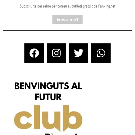
Subscriu-te per rebre per correu el butlletí gratuït de Pànxing.net​
Envia-me'l