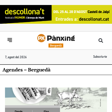
Berguedà
Subscriu-te
7, agost del 2026
Agendes – Berguedà
Desde
Fins