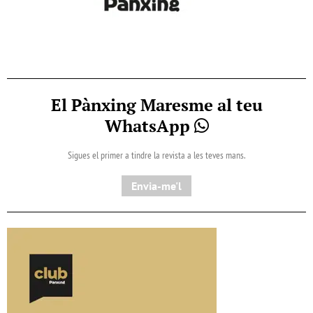
El Pànxing Maresme al teu
WhatsApp
Sigues el primer a tindre la revista a les teves mans.
Envia-me'l