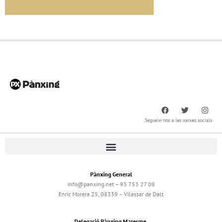
Segueix-nos a les xarxes socials
Pànxing General
info@panxing.net – 93 753 27 08
Enric Morera 25, 08339 – Vilassar de Dalt
Delegació Pànxing Maresme