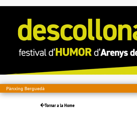
Pànxing Berguedà
Tornar a la Home