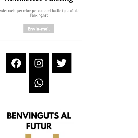
Subscriu-te per rebre per correu el butlletí gratuït de
Pànxing.net​
Envia-me'l