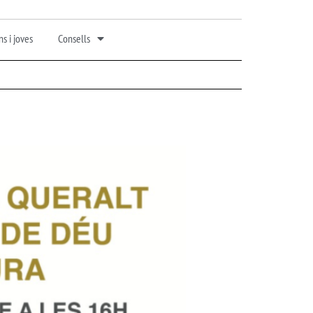
s i joves
Consells