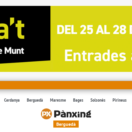
Cerdanya
Berguedà
Maresme
Bages
Solsonès
Pirineus
Berguedà