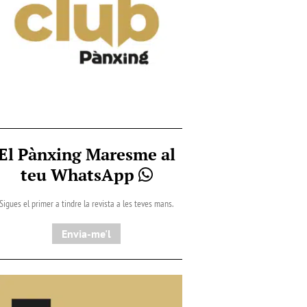
El Pànxing Maresme al
teu WhatsApp
Sigues el primer a tindre la revista a les teves mans.
Envia-me'l