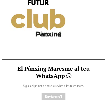
El Pànxing Maresme al teu
WhatsApp
Sigues el primer a tindre la revista a les teves mans.
Envia-me'l