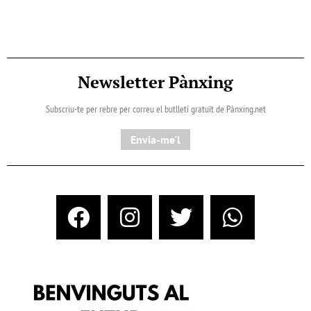
Newsletter Pànxing
Subscriu-te per rebre per correu el butlletí gratuït de Pànxing.net​
Envia-me'l