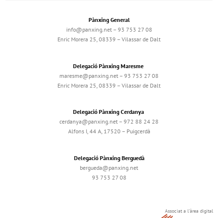
Pànxing General
info@panxing.net – 93 753 27 08
Enric Morera 25, 08339 – Vilassar de Dalt
Delegació Pànxing Maresme
maresme@panxing.net – 93 753 27 08
Enric Morera 25, 08339 – Vilassar de Dalt
Delegació Pànxing Cerdanya
cerdanya@panxing.net – 972 88 24 28
Alfons I, 44 A, 17520 – Puigcerdà
Delegació Pànxing Berguedà
bergueda@panxing.net
93 753 27 08
Associat a l'àrea digital