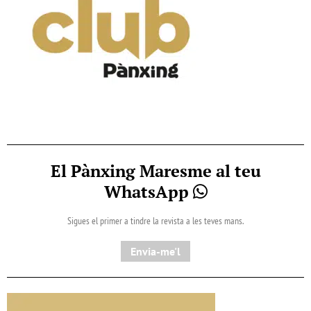
El Pànxing Maresme al teu
WhatsApp
Sigues el primer a tindre la revista a les teves mans.
Envia-me'l