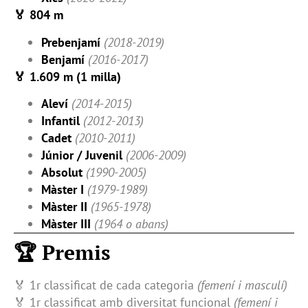
🏅 804 m
Prebenjamí
(2018-2019)
Benjamí
(2016-2017)
🏅 1.609 m (1 milla)
Aleví
(2014-2015)
Infantil
(2012-2013)
Cadet
(2010-2011)
Júnior / Juvenil
(2006-2009)
Absolut
(1990-2005)
Màster I
(1979-1989)
Màster II
(1965-1978)
Màster III
(1964 o abans)
🏆 Premis
🏅 1r classificat de cada categoria
(femení i masculí)
🏅 1r classificat amb diversitat funcional
(femení i