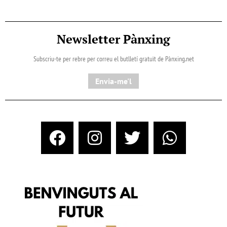
Newsletter Pànxing
Subscriu-te per rebre per correu el butlletí gratuït de Pànxing.net​
Envia-me'l