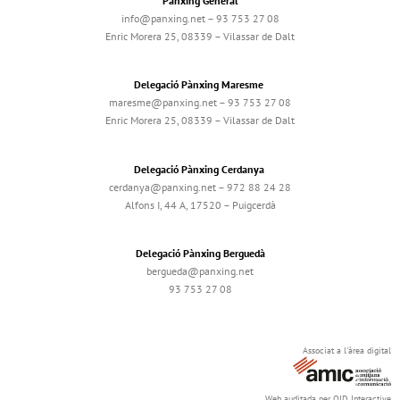
Pànxing General
info@panxing.net – 93 753 27 08
Enric Morera 25, 08339 – Vilassar de Dalt
Delegació Pànxing Maresme
maresme@panxing.net – 93 753 27 08
Enric Morera 25, 08339 – Vilassar de Dalt
Delegació Pànxing Cerdanya
cerdanya@panxing.net – 972 88 24 28
Alfons I, 44 A, 17520 – Puigcerdà
Delegació Pànxing Berguedà
bergueda@panxing.net
93 753 27 08
Associat a l'àrea digital
Web auditada per OJD Interactive