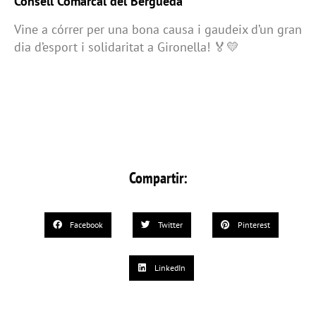
Consell Comarcal del Berguedà
Vine a córrer per una bona causa i gaudeix d’un gran
dia d’esport i solidaritat a Gironella! 🏅💛
Compartir:
Facebook
Twitter
Pinterest
LinkedIn