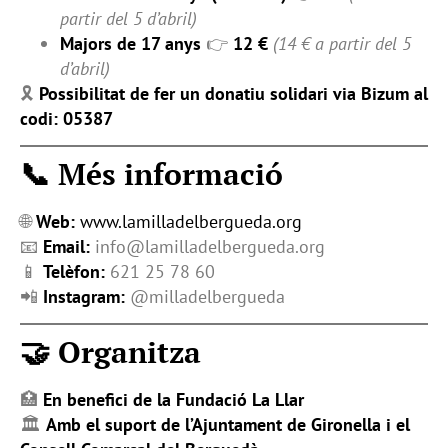
partir del 5 d’abril)
Majors de 17 anys
👉
12 €
(14 € a partir del 5
d’abril)
🎗️
Possibilitat de fer un donatiu solidari via Bizum al
codi: 05387
📞 Més informació
🌐
Web:
www.lamilladelbergueda.org
📧
Email:
info@lamilladelbergueda.org
📱
Telèfon:
621 25 78 60
📲
Instagram:
@milladelbergueda
🤝 Organitza
🏥
En benefici de la Fundació La Llar
🏛
Amb el suport de l’Ajuntament de Gironella i el