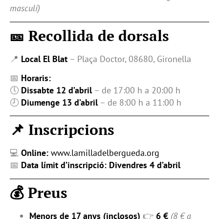
masculí)
🎫 Recollida de dorsals
📍
Local El Blat
– Plaça Doctor, 08680, Gironella
📅
Horaris:
🕔
Dissabte 12 d’abril
– de 17:00 h a 20:00 h
🕗
Diumenge 13 d’abril
– de 8:00 h a 11:00 h
📌 Inscripcions
💻
Online:
www.lamilladelbergueda.org
📅
Data límit d’inscripció:
Divendres 4 d’abril
💰 Preus
Menors de 17 anys (inclosos)
👉
6 €
(8 € a