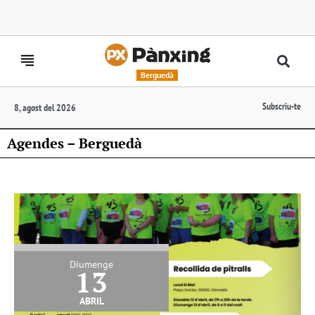
Berguedà
Subscriu-te
8, agost del 2026
Agendes – Berguedà
Diumenge
13
abril