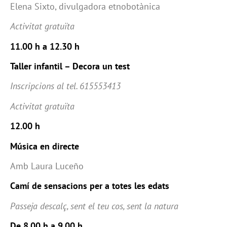
Elena Sixto, divulgadora etnobotànica
Activitat gratuïta
11.00 h a 12.30 h
Taller infantil – Decora un test
Inscripcions al tel. 615553413
Activitat gratuïta
12.00 h
Música en directe
Amb Laura Luceño
Camí de sensacions per a totes les edats
Passeja descalç, sent el teu cos, sent la natura
De 8.00 h a 9.00 h