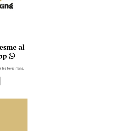
esme al
App
 a les teves mans.