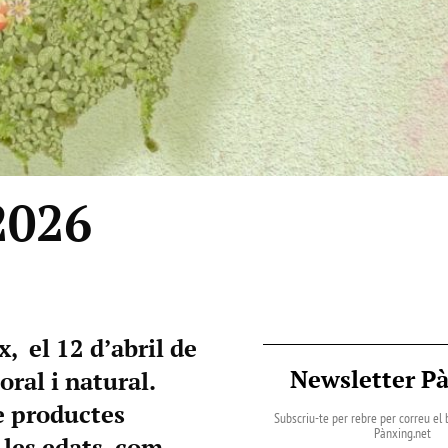
2026
, el 12 d’abril de
Newsletter P
oral i natural.
e productes
Subscriu-te per rebre per correu el b
Pànxing.net​
s les edats, com