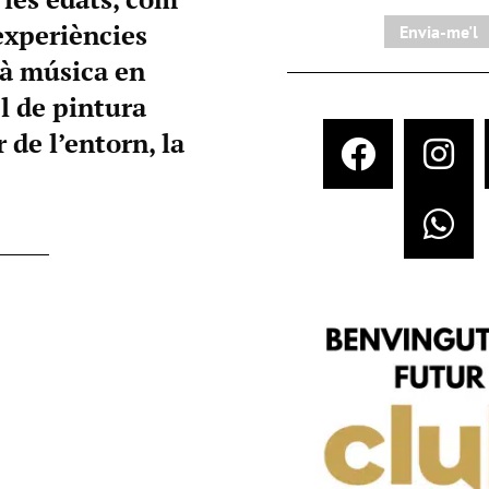
 experiències
Envia-me'l
rà música en
el de pintura
 de l’entorn, la