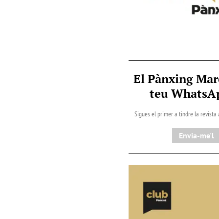
El Pànxing Mar
teu Whats
Sigues el primer a tindre la revista
Envia-me'l