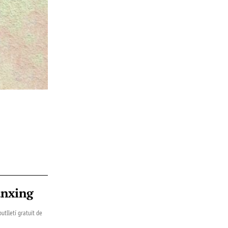
ànxing
utlletí gratuït de