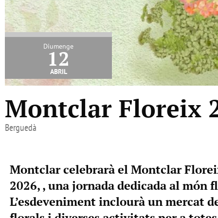
Diumenge
12
abril
Montclar Floreix 
Berguedà
Montclar celebrarà el Montclar Floreix
2026, , una jornada dedicada al món fl
L’esdeveniment inclourà un mercat d
florals i diverses activitats per a tote