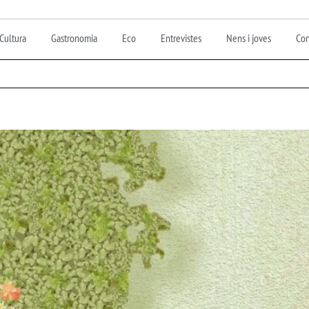
Cultura
Gastronomia
Eco
Entrevistes
Nens i joves
Con