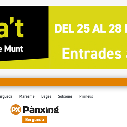
erguedà
Maresme
Bages
Solsonès
Pirineus
Berguedà