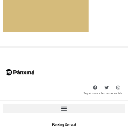
Segueix-nos a les xarxes socials
Pànxing General