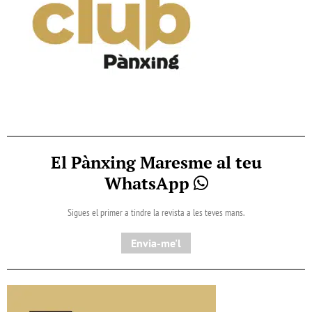
El Pànxing Maresme al teu
WhatsApp
Sigues el primer a tindre la revista a les teves mans.
Envia-me'l