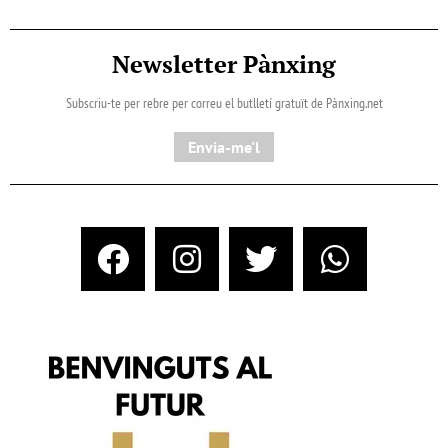
Newsletter Pànxing
Subscriu-te per rebre per correu el butlletí gratuït de Pànxing.net​
Envia-me'l