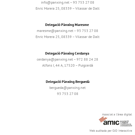
info@panxing.net – 93 753 27 08
Enric Morera 25, 08339 – Vilassar de Dalt
Delegació Pànxing Maresme
maresme@panxing.net – 93 753 27 08
Enric Morera 25, 08339 – Vilassar de Dalt
Delegació Pànxing Cerdanya
cerdanya@panxing.net – 972 88 24 28
Alfons I, 44 A, 17520 – Puigcerdà
Delegació Pànxing Berguedà
bergueda@panxing.net
93 753 27 08
Associat a l'àrea digital
Web auditada per OJD Interactive