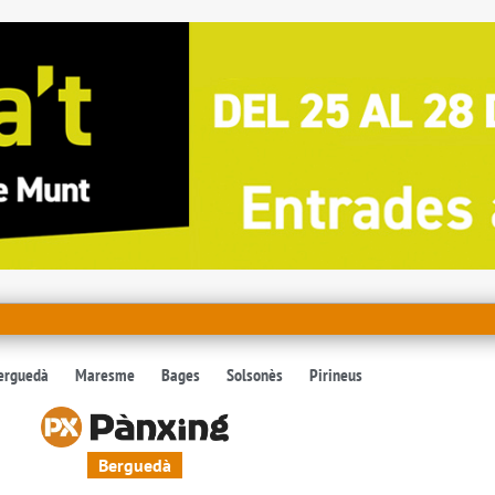
erguedà
Maresme
Bages
Solsonès
Pirineus
Berguedà