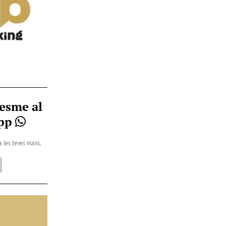
esme al
App
 a les teves mans.