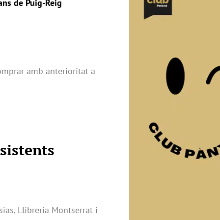
nans de Puig-Reig
mprar amb anterioritat a
sistents
ias, Llibreria Montserrat i