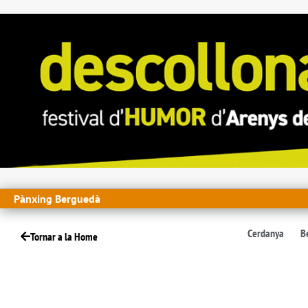
Pànxing Berguedà
Cerdanya
B
Tornar a la Home