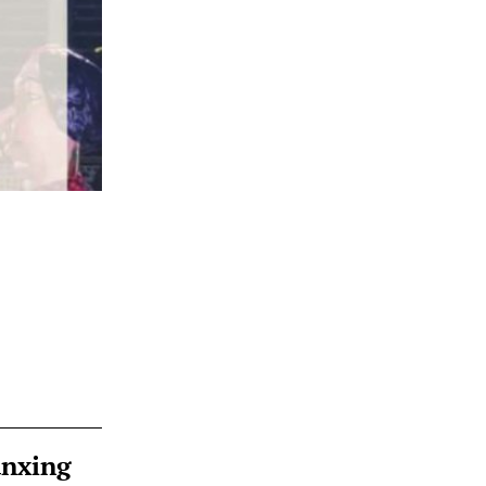
ànxing