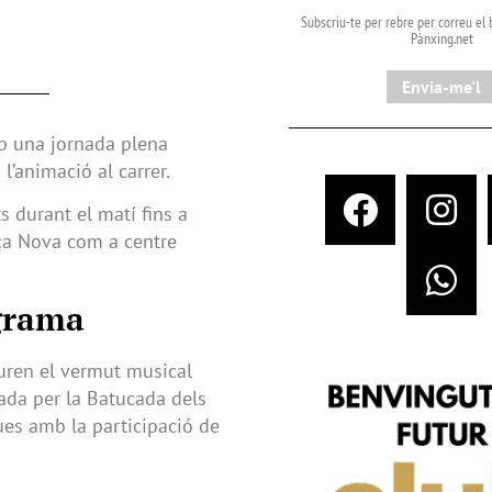
Subscriu-te per rebre per correu el b
Pànxing.net​
Envia-me'l
mb una jornada plena
 l’animació al carrer.
s durant el matí fins a
laça Nova com a centre
ograma
guren el vermut musical
yada per la Batucada dels
sques amb la participació de