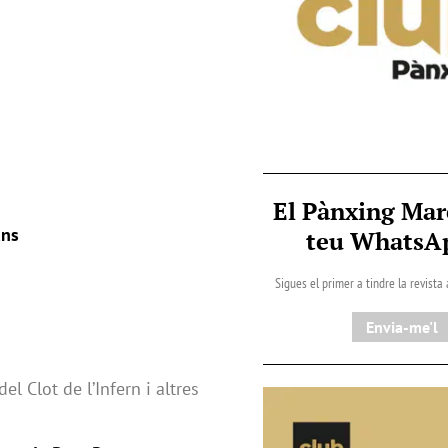
El Pànxing Mar
ans
teu Whats
Sigues el primer a tindre la revista
Envia-me'l
l Clot de l’Infern i altres