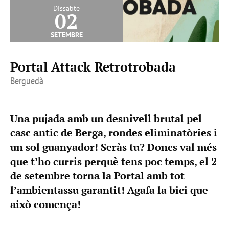
Dissabte
02
setembre
Portal Attack Retrotrobada
Berguedà
Una pujada amb un desnivell brutal pel
casc antic de Berga, rondes eliminatòries i
un sol guanyador! Seràs tu? Doncs val més
que t’ho curris perquè tens poc temps, el 2
de setembre torna la Portal amb tot
l’ambientassu garantit! Agafa la bici que
això comença!