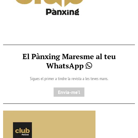
El Pànxing Maresme al teu
WhatsApp
Sigues el primer a tindre la revista a les teves mans.
Envia-me'l