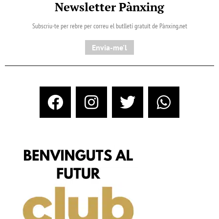
Newsletter Pànxing
Subscriu-te per rebre per correu el butlletí gratuït de Pànxing.net​
Envia-me'l