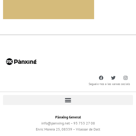
Segueix-nos a les xarxes socials
Pànxing General
info@panxing.net – 93 753 27 08
Enric Morera 25, 08339 – Vilassar de Dalt