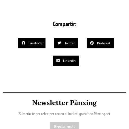
Compartir:
Facebook
Twitter
Pinterest
LinkedIn
Newsletter Pànxing
Subscriu-te per rebre per correu el butlletí gratuït de Pànxing.net​
Envia-me'l