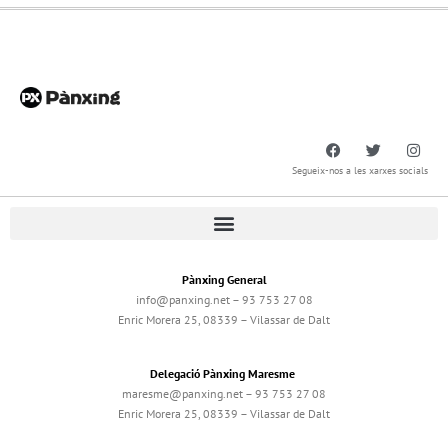
Segueix-nos a les xarxes socials
Pànxing General
info@panxing.net – 93 753 27 08
Enric Morera 25, 08339 – Vilassar de Dalt
Delegació Pànxing Maresme
maresme@panxing.net – 93 753 27 08
Enric Morera 25, 08339 – Vilassar de Dalt