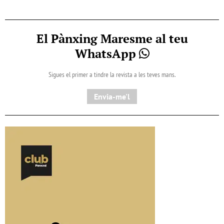
El Pànxing Maresme al teu
WhatsApp
Sigues el primer a tindre la revista a les teves mans.
Envia-me'l