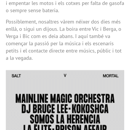
i empentar les motos i els cotxes per falta de gasofa
o sempre sense bateria.
Possiblement, nosaltres vàrem néixer dos dies més
enllà, o sigui un dijous. La boira entre Vic i Berga, o
Verga i Bic com es deia abans. I aquí també va
començar la passió per la música i els escenaris
petits i el contacte directe entre músics, públic i tot
a la vegada.